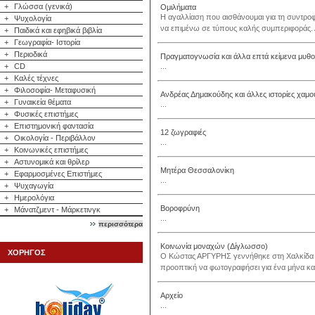
+
Γλώσσα (γενικά)
Ομιλήματα
H αγαλλίαση που αισθάνουμαι για τη συντροφ
+
Ψυχολογία
να επιμένω σε τύπους καλής συμπεριφοράς. Α
+
Παιδικά και εφηβικά βιβλία
+
Γεωγραφία- Ιστορία
+
Περιοδικά
Πραγματογνωσία και άλλα επτά κείμενα μυθ
+
CD
...
+
Καλές τέχνες
+
Φιλοσοφία- Μεταφυσική
Ανδρέας Δημακούδης και άλλες ιστορίες χαμο
+
Γυναικεία θέματα
...
+
Φυσικές επιστήμες
+
Επιστημονική φαντασία
12 ζωγραφιές
+
Οικολογία - Περιβάλλον
...
+
Κοινωνικές επιστήμες
+
Αστυνομικά και θρίλερ
Μητέρα Θεσσαλονίκη
+
Εφαρμοσμένες Επιστήμες
...
+
Ψυχαγωγία
+
Ημερολόγια
Βοροφρύνη
+
Μάνατζμεντ - Μάρκετινγκ
...
περισσότερα
Κοινωνία μοναχών (Δίγλωσσο)
ΧΟΡΗΓΟΣ
Ο Κώστας ΑΡΓΥΡΗΣ γεννήθηκε στη Χαλκίδα τ
προοπτική να φωτογραφήσει για ένα μήνα και
Αρχείο
...