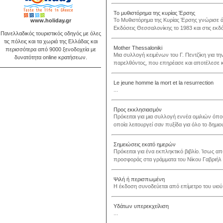
Το μυθιστόρημα της κυρίας Έρσης
Το Μυθιστόρημα της Κυρίας Έρσης γνώρισε άλλ
www.holiday.gr
Εκδόσεις Θεσσαλονίκης το 1983 και στις εκδόσ
Πανελλαδικός τουριστικός οδηγός με όλες
τις πόλεις και τα χωριά της Ελλάδας και
Mother Thessaloniki
περισσότερα από 9000 ξενοδοχεία με
Μια συλλογή κειμένων του Γ. Πεντζίκη για τη
δυνατότητα online κρατήσεων.
παρελθόντος, που επηρέασε και αποτέλεσε κομ
Le jeune homme la mort et la resurrection
...
Προς εκκλησιασμόν
Πρόκειται για μια συλλογή εννέα ομιλιών όπο
οποία λειτουργεί σαν πυξίδα για όλο το δημιου
Σημειώσεις εκατό ημερών
Πρόκειται για ένα εκπληκτικό βιβλίο. Ίσως α
προσφοράς στα γράμματα του Νίκου Γαβριήλ Π
Ψιλή ή περισπωμένη
Η έκδοση συνοδεύεται από επίμετρο του υιού 
Υδάτων υπερεκχείλιση
...