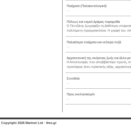
Ποιήματα (Παλαιοντολογικά)
...
Πόλεως και νομού Δράμας παραμυθία
Ο Πεντζίκης ζωγραφίζει τη βαθύτερη υπαρκτικ
παλλόμενη πραγματικότητα. Η γραφή του, όπω
Παλαιότερα ποιήματα και νεότερα πεζά
...
Αρχιτεκτονική της σκόρπιας ζωής και άλλα με
H Aπολλιναρία, που αποβιβάστηκε πρώτη, στ
προσέφερε άνευ πρακτικής αξίας, αρχαιολογι
Συνοδεία
...
Προς εκκλησιασμόν
...
Copyright 2026 Marinet Ltd - Vres.gr