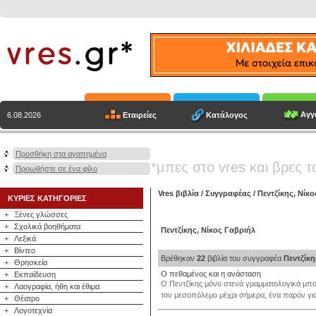
Αγγε
Εταιρείες
Κατάλογος
6.08.2026
Προσθήκη στα αγαπημένα
*μπες στο vres και βρες τ
Προωθήστε σε ένα φίλο
Vres βιβλία
/
Συγγραφέας
/
Πεντζίκης, Νίκ
ΚΥΡΙΕΣ ΚΑΤΗΓΟΡΙΕΣ
+
Ξένες γλώσσες
+
Σχολικά βοηθήματα
Πεντζίκης, Νίκος Γαβριήλ
+
Λεξικά
+
Βίντεο
Βρέθηκαν
22
βιβλία του συγγραφέα
Πεντζίκη
+
Θρησκεία
Ο πεθαμένος και η ανάσταση
+
Εκπαίδευση
Ο Πεντζίκης μόνο στενά γραμματολογικά μπορ
+
Λαογραφία, ήθη και έθιμα
τον μεσοπόλεμο μέχρι σήμερα, ένα παρόν για 
+
Θέατρο
+
Λογοτεχνία