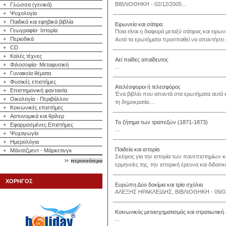
ΒΙΒΛΙΟΘΗΚΗ - 02/12/2005...
+
Γλώσσα (γενικά)
+
Ψυχολογία
+
Παιδικά και εφηβικά βιβλία
Ειρωνεία και σάτιρα
+
Γεωγραφία- Ιστορία
Ποια είναι η διαφορά μεταξύ σάτιρας και ει
+
Περιοδικά
Αυτά τα ερωτήματα προσπαθεί να απαντήσει ο 
+
CD
+
Καλές τέχνες
Αεί παίδες απαίδευτοι;
+
Φιλοσοφία- Μεταφυσική
...
+
Γυναικεία θέματα
+
Φυσικές επιστήμες
Ατελέσφοροι ή τελεσφόροι;
+
Επιστημονική φαντασία
Ένα βιβλίο που απαντά στα ερωτήματα αυτά κ
+
Οικολογία - Περιβάλλον
τη δημοκρατία....
+
Κοινωνικές επιστήμες
+
Αστυνομικά και θρίλερ
Το ζήτημα των τραπεζών (1871-1873)
+
Εφαρμοσμένες Επιστήμες
...
+
Ψυχαγωγία
+
Ημερολόγια
Παιδεία και ιστορία
+
Μάνατζμεντ - Μάρκετινγκ
Σκέψεις για την ιστορία των πανεπιστημίων κα
περισσότερα
ερμηνείες της, την ιστορική έρευνα και διδασκ
ΧΟΡΗΓΟΣ
Ευρώπη Δύο δοκίμια και τρία σχόλια
ΑΛΕΞΗΣ ΗΡΑΚΛΕΙΔΗΣ, ΒΙΒΛΙΟΘΗΚΗ - 09/03/
Κοινωνικός μετασχηματισμός και στρατιωτικ
...