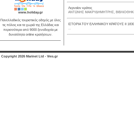
Λερναίον κράτος
ΑΝΤΩΝΗΣ ΜΑΚΡΥΔΗΜΗΤΡΗΣ, ΒΙΒΛΙΟΘΗΚΗ -
www.holiday.gr
Πανελλαδικός τουριστικός οδηγός με όλες
ΙΣΤΟΡΙΑ ΤΟΥ ΕΛΛΗΝΙΚΟΥ ΚΡΑΤΟΥΣ ΙΙ 183
τις πόλεις και τα χωριά της Ελλάδας και
...
περισσότερα από 9000 ξενοδοχεία με
δυνατότητα online κρατήσεων.
Copyright 2026 Marinet Ltd - Vres.gr