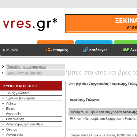
Αγγε
Εταιρείες
Κατάλογος
6.08.2026
Προσθήκη στα αγαπημένα
*μπες στο vres και βρες τ
Προωθήστε σε ένα φίλο
Vres βιβλία
/
Συγγραφέας
/
Δερτιλής, Γιώρ
ΚΥΡΙΕΣ ΚΑΤΗΓΟΡΙΕΣ
+
Ξένες γλώσσες
+
Σχολικά βοηθήματα
Δερτιλής, Γιώργος
+
Λεξικά
+
Βίντεο
Βρέθηκαν
11
βιβλία του συγγραφέα
Δερτιλής
+
Θρησκεία
Ελληνική Οικονομία και Βιομηχανική Επανάσ
+
Εκπαίδευση
...
+
Λαογραφία, ήθη και έθιμα
+
Θέατρο
+
Λογοτεχνία
Ιστορία του Ελληνικού Κράτους 1830-1920 (Α 