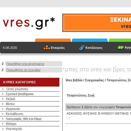
Αγγε
Εταιρείες
Κατάλογος
6.08.2026
Προσθήκη στα αγαπημένα
*μπες στο vres και βρες τ
Προωθήστε σε ένα φίλο
Vres βιβλία
/
Συγγραφέας
/
Τσαρσιώτου, Ζ
ΚΥΡΙΕΣ ΚΑΤΗΓΟΡΙΕΣ
+
Ξένες γλώσσες
+
Σχολικά βοηθήματα
Τσαρσιώτου, Ζωή
+
Λεξικά
+
Βίντεο
Βρέθηκαν
1
βιβλία του συγγραφέα
Τσαρσιώτ
+
Θρησκεία
ΑΣΚΗΣΕΙΣ ΦΥΣΙΚΗΣ Β ΛΥΚΕΙΟΥ ΘΕΤΙΚΗ
+
Εκπαίδευση
...
+
Λαογραφία, ήθη και έθιμα
+
Θέατρο
+
Λογοτεχνία