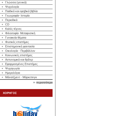
+
Γλώσσα (γενικά)
+
Ψυχολογία
+
Παιδικά και εφηβικά βιβλία
+
Γεωγραφία- Ιστορία
+
Περιοδικά
+
CD
+
Καλές τέχνες
+
Φιλοσοφία- Μεταφυσική
+
Γυναικεία θέματα
+
Φυσικές επιστήμες
+
Επιστημονική φαντασία
+
Οικολογία - Περιβάλλον
+
Κοινωνικές επιστήμες
+
Αστυνομικά και θρίλερ
+
Εφαρμοσμένες Επιστήμες
+
Ψυχαγωγία
+
Ημερολόγια
+
Μάνατζμεντ - Μάρκετινγκ
περισσότερα
ΧΟΡΗΓΟΣ