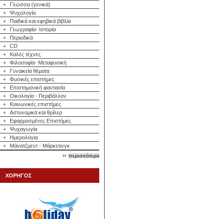
+
Γλώσσα (γενικά)
+
Ψυχολογία
+
Παιδικά και εφηβικά βιβλία
+
Γεωγραφία- Ιστορία
+
Περιοδικά
+
CD
+
Καλές τέχνες
+
Φιλοσοφία- Μεταφυσική
+
Γυναικεία θέματα
+
Φυσικές επιστήμες
+
Επιστημονική φαντασία
+
Οικολογία - Περιβάλλον
+
Κοινωνικές επιστήμες
+
Αστυνομικά και θρίλερ
+
Εφαρμοσμένες Επιστήμες
+
Ψυχαγωγία
+
Ημερολόγια
+
Μάνατζμεντ - Μάρκετινγκ
περισσότερα
ΧΟΡΗΓΟΣ