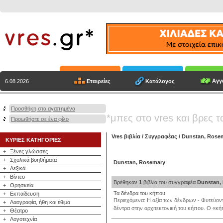
Αγγε
Εταιρείες
Κατάλογος
6.08.2026
Προσθήκη στα αγαπημένα
*μπες στο vres και βρες τ
Προωθήστε σε ένα φίλο
Vres βιβλία
/
Συγγραφέας
/
Dunstan, Rose
ΚΥΡΙΕΣ ΚΑΤΗΓΟΡΙΕΣ
+
Ξένες γλώσσες
+
Σχολικά βοηθήματα
Dunstan, Rosemary
+
Λεξικά
+
Βίντεο
Βρέθηκαν
1
βιβλία του συγγραφέα
Dunstan,
+
Θρησκεία
Τα δένδρα του κήπου
+
Εκπαίδευση
Περιεχόμενα: Η αξία των δένδρων - Φυτεύοντ
+
Λαογραφία, ήθη και έθιμα
δέντρα στην αρχιτεκτονική του κήπου. Ο «κήπο
+
Θέατρο
+
Λογοτεχνία