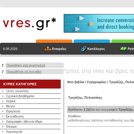
Αγγε
Εταιρείες
Κατάλογος
8.08.2026
Προσθήκη στα αγαπημένα
*μπες στο vres και βρες τ
Προωθήστε σε ένα φίλο
Vres βιβλία
/
Συγγραφέας
/
Τριγάζης, Πολυ
ΚΥΡΙΕΣ ΚΑΤΗΓΟΡΙΕΣ
+
Ξένες γλώσσες
+
Σχολικά βοηθήματα
Τριγάζης, Πολυνείκης
+
Λεξικά
+
Βίντεο
Βρέθηκαν
1
βιβλία του συγγραφέα
Τριγάζης,
+
Θρησκεία
Εύαθλον
+
Εκπαίδευση
μεθοδευμένους τρόπους εκπαίδευσης των Αρ
+
Λαογραφία, ήθη και έθιμα
+
Θέατρο
+
Λογοτεχνία