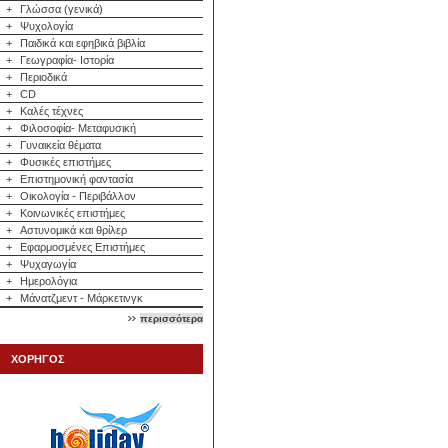
+
Γλώσσα (γενικά)
+
Ψυχολογία
+
Παιδικά και εφηβικά βιβλία
+
Γεωγραφία- Ιστορία
+
Περιοδικά
+
CD
+
Καλές τέχνες
+
Φιλοσοφία- Μεταφυσική
+
Γυναικεία θέματα
+
Φυσικές επιστήμες
+
Επιστημονική φαντασία
+
Οικολογία - Περιβάλλον
+
Κοινωνικές επιστήμες
+
Αστυνομικά και θρίλερ
+
Εφαρμοσμένες Επιστήμες
+
Ψυχαγωγία
+
Ημερολόγια
+
Μάνατζμεντ - Μάρκετινγκ
περισσότερα
ΧΟΡΗΓΟΣ