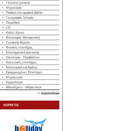
+
Γλώσσα (γενικά)
+
Ψυχολογία
+
Παιδικά και εφηβικά βιβλία
+
Γεωγραφία- Ιστορία
+
Περιοδικά
+
CD
+
Καλές τέχνες
+
Φιλοσοφία- Μεταφυσική
+
Γυναικεία θέματα
+
Φυσικές επιστήμες
+
Επιστημονική φαντασία
+
Οικολογία - Περιβάλλον
+
Κοινωνικές επιστήμες
+
Αστυνομικά και θρίλερ
+
Εφαρμοσμένες Επιστήμες
+
Ψυχαγωγία
+
Ημερολόγια
+
Μάνατζμεντ - Μάρκετινγκ
περισσότερα
ΧΟΡΗΓΟΣ