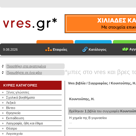
Αγγε
Εταιρείες
Κατάλογος
9.08.2026
Προσθήκη στα αγαπημένα
*μπες στο vres και βρες τ
Προωθήστε σε ένα φίλο
Vres βιβλία
/
Συγγραφέας
/
Κουντούπης, Η.
ΚΥΡΙΕΣ ΚΑΤΗΓΟΡΙΕΣ
+
Ξένες γλώσσες
+
Σχολικά βοηθήματα
Κουντούπης, Η.
+
Λεξικά
+
Βίντεο
Βρέθηκαν
1
βιβλία του συγγραφέα
Κουντούπ
+
Θρησκεία
Η χημεία της Β γυμνασίου
+
Εκπαίδευση
...
+
Λαογραφία, ήθη και έθιμα
+
Θέατρο
+
Λογοτεχνία