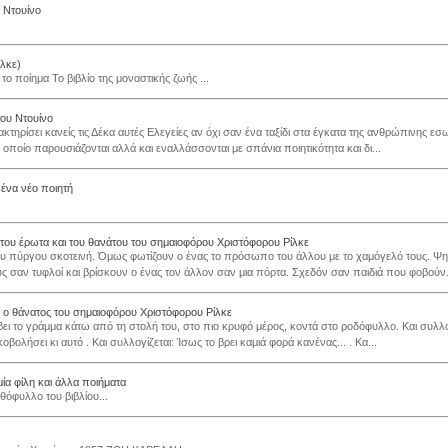
υ Ντουίνο
ίλκε)
το ποίημα Το βιβλίο της μοναστικής ζωής ...
του Ντουίνο
τηρίσει κανείς τις Δέκα αυτές Ελεγείες αν όχι σαν ένα ταξίδι στα έγκατα της ανθρώπινης εσ
 οποίο παρουσιάζονται αλλά και εναλλάσσονται με σπάνια ποιητικότητα και δι...
 ένα νέο ποιητή
 του έρωτα και του θανάτου του σημαιοφόρου Χριστόφορου Ρίλκε
υ πύργου σκοτεινή. Όμως φωτίζουν ο ένας το πρόσωπο του άλλου με το χαμόγελό τους. Ψ
ς σαν τυφλοί και βρίσκουν ο ένας τον άλλον σαν μια πόρτα. Σχεδόν σαν παιδιά που φοβούν.
 ο θάνατος του σημαιοφόρου Χριστόφορου Ρίλκε
ει το γράμμα κάτω από τη στολή του, στο πιο κρυφό μέρος, κοντά στο ροδόφυλλο. Και συλλογ
οβολήσει κι αυτό . Και συλλογίζεται: Ίσως το βρει καμιά φορά κανένας... . Κα...
μία φίλη και άλλα ποιήματα
θόφυλλο του βιβλίου...