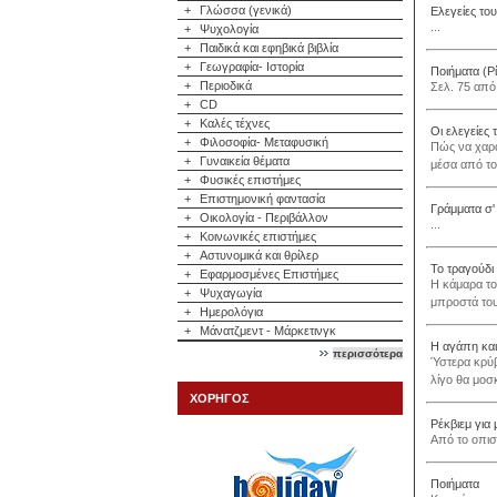
+
Γλώσσα (γενικά)
Ελεγείες το
...
+
Ψυχολογία
+
Παιδικά και εφηβικά βιβλία
+
Γεωγραφία- Ιστορία
Ποιήματα (Ρ
+
Περιοδικά
Σελ. 75 από 
+
CD
+
Καλές τέχνες
Οι ελεγείες 
+
Φιλοσοφία- Μεταφυσική
Πώς να χαρακ
+
Γυναικεία θέματα
μέσα από το
+
Φυσικές επιστήμες
+
Επιστημονική φαντασία
Γράμματα σ'
+
Οικολογία - Περιβάλλον
...
+
Κοινωνικές επιστήμες
+
Αστυνομικά και θρίλερ
Το τραγούδι
+
Εφαρμοσμένες Επιστήμες
Η κάμαρα το
+
Ψυχαγωγία
μπροστά του
+
Ημερολόγια
+
Μάνατζμεντ - Μάρκετινγκ
Η αγάπη και
περισσότερα
Ύστερα κρύβ
λίγο θα μοσκ
ΧΟΡΗΓΟΣ
Ρέκβιεμ για 
Από το οπισ
Ποιήματα