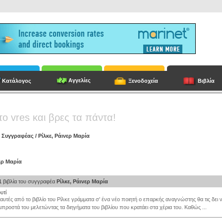
Αγγελίες
Κατάλογος
Ξενοδοχεία
Βιβλία
το vres και βρες τα πάντα!
/
Συγγραφέας
/
Ρίλκε, Ράινερ Μαρία
νερ Μαρία
1
βιβλία του συγγραφέα
Ρίλκε, Ράινερ Μαρία
υτί
αυτές από το βιβλίο του Ρίλκε γράμματα σ' ένα νέο ποιητή ο επαρκής αναγνώστης θα τις δει 
μπροστά του μελετώντας τα διηγήματα του βιβλίου που κρατάει στα χέρια του. Καθώς ...