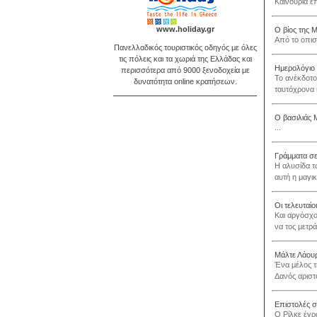
Καινούρια 
www.holiday.gr
Ο βίος της 
Από το οπισ
Πανελλαδικός τουριστικός οδηγός με όλες
τις πόλεις και τα χωριά της Ελλάδας και
Ημερολόγιο 
περισσότερα από 9000 ξενοδοχεία με
Το ανέκδοτο
δυνατότητα online κρατήσεων.
ταυτόχρονα 
Ο βασιλιάς
...
Γράμματα σε
Η αλυσίδα τ
αυτή η μαγικ
Οι τελευταίοι
Και αργόσχολ
να τος μετρ
Μάλτε Λάουρ
Ένα μέλος τ
Δανός αριστ
Επιστολές σ
Ο Ρίλκε έγρ