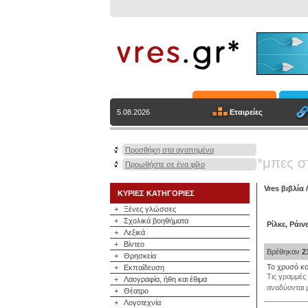
Εταιρείες
5.08.2026
Προσθήκη στα αγαπημένα
*μπες σ
Προωθήστε σε ένα φίλο
Vres βιβλία
ΚΥΡΙΕΣ ΚΑΤΗΓΟΡΙΕΣ
+
Ξένες γλώσσες
+
Σχολικά βοηθήματα
Ρίλκε, Ράι
+
Λεξικά
+
Βίντεο
Βρέθηκαν
2
+
Θρησκεία
Το χρυσό κο
+
Εκπαίδευση
Τις γραμμές 
+
Λαογραφία, ήθη και έθιμα
αναδύονται 
+
Θέατρο
+
Λογοτεχνία