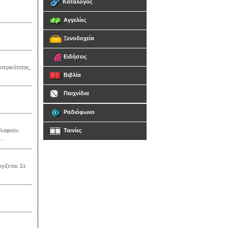
Κατάλογος
Αγγελίες
Ξενοδοχεία
Ειδήσεις
ωτερικότητας,
Βιβλία
Παιχνίδια
Ραδιόφωνο
ηλαφούν
Ταινίες
..
ίζεται: Σε