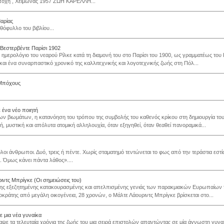
εποχή , Χειμώνας 1957 ΖΩΗ ΚΑΡΕΛΛΗ...
Μαρίας
θόφυλλο του βιβλίου...
Βεστερβέντε Παρίσι 1902
 ημερολόγιο του νεαρού Ρίλκε κατά τη διαμονή του στο Παρίσι του 1900, ως γραμματέως του Ρ
και ένα συναρπαστικό χρονικό της καλλιτεχνικής και λογοτεχνικής ζωής στη Πόλ...
 Μπόχους
 ένα νέο ποιητή
ων βιωμάτων, η κατανόηση του τρόπου της συμβολής του καθενός κρίκου στη δημιουργία το
ή, μυστική και απόλυτα ατομική αλληλουχία, όταν εξηγηθεί, όταν θεαθεί πανοραμικά...
οι άνθρωποι. Δυό, τρεις ή πέντε. Χωρίς σταματημό τεντώνεται το φως από την τεράστια εστία
ά. Όμως κάνει πάντα λάθος»....
ιντς Μπρίγκε (Οι σημειώσεις του)
ης εξεζητημένης κατακουρασμένης και απελπισμένης γενιάς των παρακμιακών Ευρωπαίων fi
οκράτης από μεγάλη οικογένεια, 28 χρονών, ο Μάλτε Λάουριντς Μπρίγκε βρίσκεται στο...
ε μια νέα γυναίκα
αψε τα τελευταία χρόνια της ζωής του μια σειρά επιστολών απαντώντας σε μία άγνωστη γυναί