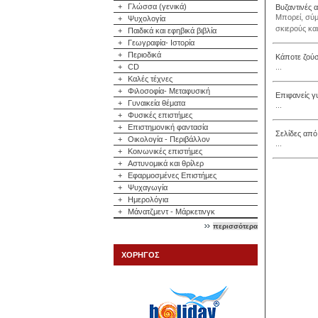
+
Γλώσσα (γενικά)
Βυζαντινές 
Μπορεί, σύμ
+
Ψυχολογία
σκιερούς κα
+
Παιδικά και εφηβικά βιβλία
+
Γεωγραφία- Ιστορία
+
Περιοδικά
Κάποτε ζού
+
CD
...
+
Καλές τέχνες
+
Φιλοσοφία- Μεταφυσική
Επιφανείς γ
+
Γυναικεία θέματα
...
+
Φυσικές επιστήμες
+
Επιστημονική φαντασία
Σελίδες από
+
Οικολογία - Περιβάλλον
...
+
Κοινωνικές επιστήμες
+
Αστυνομικά και θρίλερ
+
Εφαρμοσμένες Επιστήμες
+
Ψυχαγωγία
+
Ημερολόγια
+
Μάνατζμεντ - Μάρκετινγκ
περισσότερα
ΧΟΡΗΓΟΣ