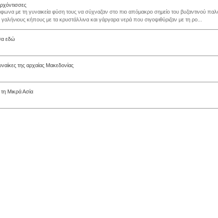
αρχόντισσες
φωνα με τη γυναικεία φύση τους να σύχναζαν στο πιο απόμακρο σημείο του βυζαντινού παλα
ι γαλήνιους κήπους με τα κρυστάλλινα και γάργαρα νερά που σιγοψιθύριζαν με τη ρο...
σα εδώ
υναίκες της αρχαίας Μακεδονίας
 τη Μικρά Ασία