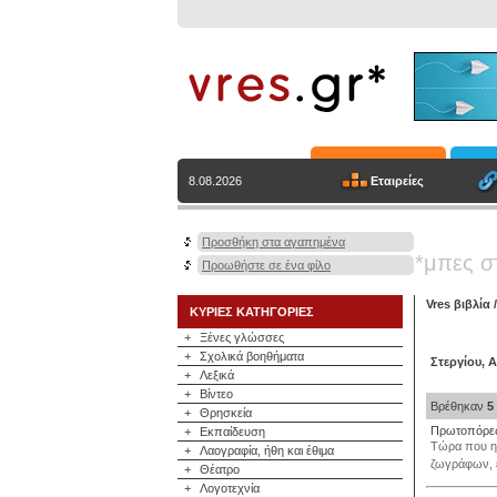
Εταιρείες
8.08.2026
Προσθήκη στα αγαπημένα
*μπες σ
Προωθήστε σε ένα φίλο
Vres βιβλία
ΚΥΡΙΕΣ ΚΑΤΗΓΟΡΙΕΣ
+
Ξένες γλώσσες
+
Σχολικά βοηθήματα
Στεργίου, 
+
Λεξικά
+
Βίντεο
Βρέθηκαν
5
+
Θρησκεία
Πρωτοπόρες
+
Εκπαίδευση
Τώρα που η 
+
Λαογραφία, ήθη και έθιμα
ζωγράφων, έ
+
Θέατρο
+
Λογοτεχνία