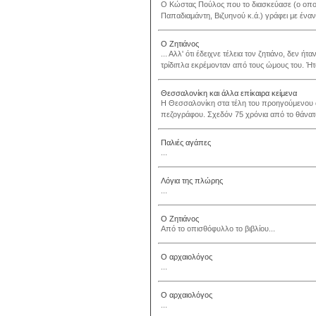
Ο Κώστας Πούλος που το διασκεύασε (ο οποί
Παπαδιαμάντη, Βιζυηνού κ.ά.) γράφει με έναν
Ο Ζητιάνος
... Αλλ' ότι έδειχνε τέλεια τον ζητιάνο, δεν ή
τρίδιπλα εκρέμονταν από τους ώμους του. Ήταν
Θεσσαλονίκη και άλλα επίκαιρα κείμενα
Η Θεσσαλονίκη στα τέλη του προηγούμενου α
πεζογράφου. Σχεδόν 75 χρόνια από το θάνατό
Παλιές αγάπες
...
Λόγια της πλώρης
...
Ο Ζητιάνος
Από το οπισθόφυλλο το βιβλίου...
Ο αρχαιολόγος
...
Ο αρχαιολόγος
...