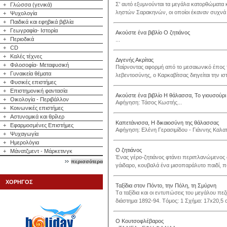
Σ' αυτό εξυμνούνται τα μεγάλα κατορθώματα 
+
Γλώσσα (γενικά)
ληστών Σαρακηνών, οι οποίοι έκαναν συχνά ε
+
Ψυχολογία
+
Παιδικά και εφηβικά βιβλία
+
Γεωγραφία- Ιστορία
Ακούστε ένα βιβλίο Ο ζητιάνος
+
Περιοδικά
...
+
CD
+
Καλές τέχνες
Διγενής Ακρίτας
+
Φιλοσοφία- Μεταφυσική
Παίρνοντας αφορμή από το μεσαιωνικό έπος τ
+
Γυναικεία θέματα
λεβεντοσύνης, ο Καρκαβίτσας διηγείται την ισ
+
Φυσικές επιστήμες
+
Επιστημονική φαντασία
Ακούστε ένα βιβλίο Η θάλασσα, Το γιουσούρι
+
Οικολογία - Περιβάλλον
Αφήγηση: Τάσος Κωστής...
+
Κοινωνικές επιστήμες
+
Αστυνομικά και θρίλερ
Καπετάνισσα, Η δικαιοσύνη της θάλασσας
+
Εφαρμοσμένες Επιστήμες
Αφήγηση: Ελένη Γερασιμίδου - Γιάννης Καλατ
+
Ψυχαγωγία
+
Ημερολόγια
Ο ζητιάνος
+
Μάνατζμεντ - Μάρκετινγκ
Ένας γέρο-ζητιάνος φτάνει περιπλανώμενος 
περισσότερα
γάιδαρο, κουβαλά ένα μισοπαράλυτο παιδί, πο
ΧΟΡΗΓΟΣ
Ταξίδια στον Πόντο, την Πόλη, τη Σμύρνη
Tα ταξίδια και οι εντυπώσεις του μεγάλου πε
διάστημα 1892-94. Tόμος: 1 Σχήμα: 17x20,5 c
Ο Κουτσοφλέβαρος