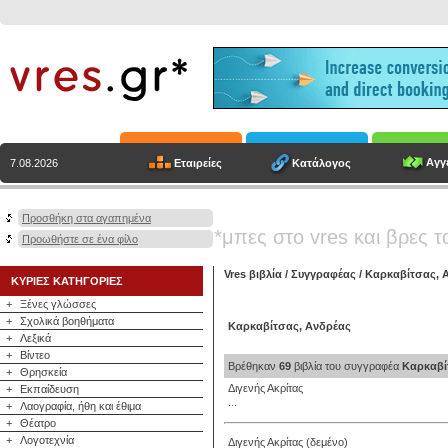
Αγγε
Εταιρείες
Κατάλογος
7.08.2026
Προσθήκη στα αγαπημένα
*μπες στο vres και βρες τ
Προωθήστε σε ένα φίλο
Vres βιβλία
/
Συγγραφέας
/
Καρκαβίτσας, 
ΚΥΡΙΕΣ ΚΑΤΗΓΟΡΙΕΣ
+
Ξένες γλώσσες
+
Σχολικά βοηθήματα
Καρκαβίτσας, Ανδρέας
+
Λεξικά
+
Βίντεο
Βρέθηκαν
69
βιβλία του συγγραφέα
Καρκαβί
+
Θρησκεία
Διγενής Ακρίτας
+
Εκπαίδευση
...
+
Λαογραφία, ήθη και έθιμα
+
Θέατρο
+
Λογοτεχνία
Διγενής Ακρίτας (δεμένο)