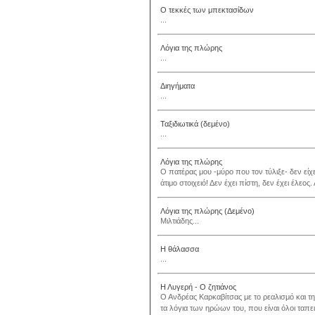
Ο τεκκές των μπεκτασίδων
...
Λόγια της πλώρης
...
Διηγήματα
...
Ταξιδιωτικά (δεμένο)
...
Λόγια της πλώρης
Ο πατέρας μου -μύρο που τον τύλιξε- δεν είχε
άτιμο στοιχειό! Δεν έχει πίστη, δεν έχει έλεος
Λόγια της πλώρης (Δεμένο)
Μιλτιάδης...
Η θάλασσα
...
Η Λυγερή - Ο ζητιάνος
Ο Ανδρέας Καρκαβίτσας με το ρεαλισμό και τ
τα λόγια των ηρώων του, που είναι όλοι ταπειν