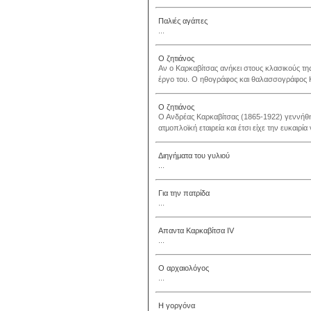
Παλιές αγάπες
...
Ο ζητιάνος
Aν ο Kαρκαβίτσας ανήκει στους κλασικούς της
έργο του. O ηθογράφος και θαλασσογράφος K
Ο ζητιάνος
O Aνδρέας Kαρκαβίτσας (1865-1922) γεννήθηκ
ατμοπλοϊκή εταιρεία και έτσι είχε την ευκαιρ
Διηγήματα του γυλιού
...
Για την πατρίδα
...
Απαντα Καρκαβίτσα IV
...
Ο αρχαιολόγος
...
Η γοργόνα