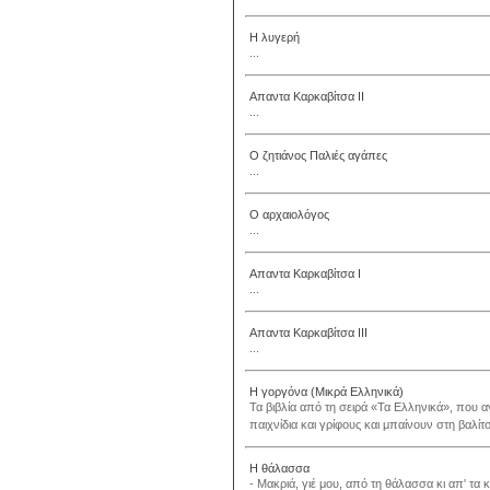
Η λυγερή
...
Απαντα Καρκαβίτσα ΙΙ
...
Ο ζητιάνος Παλιές αγάπες
...
Ο αρχαιολόγος
...
Απαντα Καρκαβίτσα Ι
...
Απαντα Καρκαβίτσα ΙΙΙ
...
Η γοργόνα (Μικρά Ελληνικά)
Τα βιβλία από τη σειρά «Τα Ελληνικά», που 
παιχνίδια και γρίφους και μπαίνουν στη βαλίτ
Η θάλασσα
- Μακριά, γιέ μου, από τη θάλασσα κι απ' τα κ