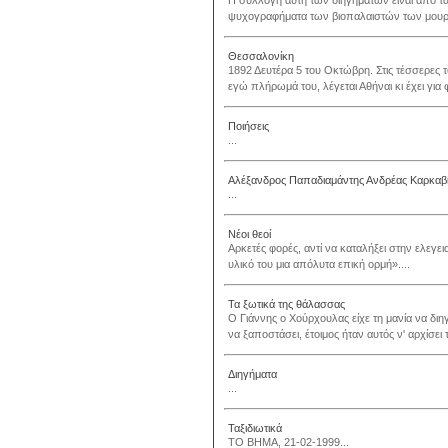
Η συλλογή αυτή των διηγημάτων είναι από τα
ψυχογραφήματα των βιοπαλαιστών των μουράγ
Θεσσαλονίκη
1892 Δευτέρα 5 του Οκτώβρη. Στις τέσσερες τ
εγώ πλήρωμά του, λέγεται Αθήναι κι έχει για
Ποιήσεις
...
Αλέξανδρος Παπαδιαμάντης Ανδρέας Καρκαβίτ
...
Νέοι θεοί
Αρκετές φορές, αντί να καταλήξει στην ελεγ
υλικό του μια απόλυτα επική ορμή»....
Τα ξωτικά της θάλασσας
Ο Γιάννης ο Χούρχουλας είχε τη μανία να διη
να ξαποστάσει, έτοιμος ήταν αυτός ν' αρχίσει 
Διηγήματα
...
Ταξιδιωτικά
ΤΟ ΒΗΜΑ, 21-02-1999...