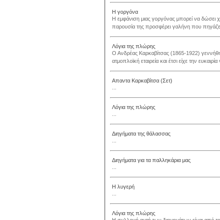
Η γοργόνα
Η εμφάνιση μιας γοργόνας μπορεί να δώσει 
παρουσία της προσφέρει γαλήνη που πηγάζει μ
Λόγια της πλώρης
O Aνδρέας Kαρκαβίτσας (1865-1922) γεννήθηκ
ατμοπλοϊκή εταιρεία και έτσι είχε την ευκαιρ
Απαντα Καρκαβίτσα (Σετ)
...
Λόγια της πλώρης
...
Διηγήματα της θάλασσας
...
Διηγήματα για τα παλληκάρια μας
...
Η λυγερή
...
Λόγια της πλώρης