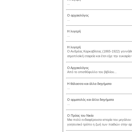
...
Ο αρχαιολόγος
...
Η λυγερή
...
Η λυγερή
O Aνδρέας Kαρκαβίτσας (1865-1922) γεννήθηκ
ατμοπλοϊκή εταιρεία και έτσι είχε την ευκαιρ
Ο Αρχαιολόγος
Από το οπισθόφυλλο του βιβλίου...
Η θάλασσα και άλλα διηγήματα
...
Ο αρματολός και άλλα διηγήματα
...
Ο Πρόας του Νικία
Μια πολύ ενδιαφέρουσα ιστορία του μεγάλου
γοητευτικό τρόπο η ζωή των παιδιών στην αρχ