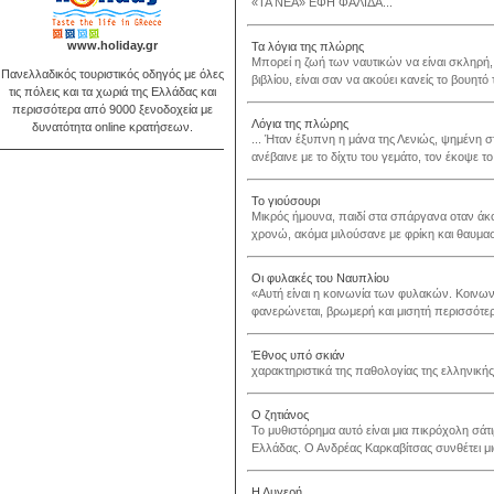
«ΤΑ ΝΕΑ» ΕΦΗ ΦΑΛΙΔΑ...
www.holiday.gr
Τα λόγια της πλώρης
Μπορεί η ζωή των ναυτικών να είναι σκληρή, 
Πανελλαδικός τουριστικός οδηγός με όλες
βιβλίου, είναι σαν να ακούει κανείς το βουητ
τις πόλεις και τα χωριά της Ελλάδας και
περισσότερα από 9000 ξενοδοχεία με
Λόγια της πλώρης
δυνατότητα online κρατήσεων.
... Ήταν έξυπνη η μάνα της Λενιώς, ψημένη σ
ανέβαινε με το δίχτυ του γεμάτο, τον έκοψε
Το γιούσουρι
Μικρός ήμουνα, παιδί στα σπάργανα οταν άκου
χρονώ, ακόμα μιλούσανε με φρίκη και θαυμασμό
Οι φυλακές του Ναυπλίου
«Αυτή είναι η κοινωνία των φυλακών. Κοινωνί
φανερώνεται, βρωμερή και μισητή περισσότερο 
Έθνος υπό σκιάν
χαρακτηριστικά της παθολογίας της ελληνικής
Ο ζητιάνος
Το μυθιστόρημα αυτό είναι μια πικρόχολη σά
Ελλάδας. Ο Ανδρέας Καρκαβίτσας συνθέτει μια
Η Λυγερή