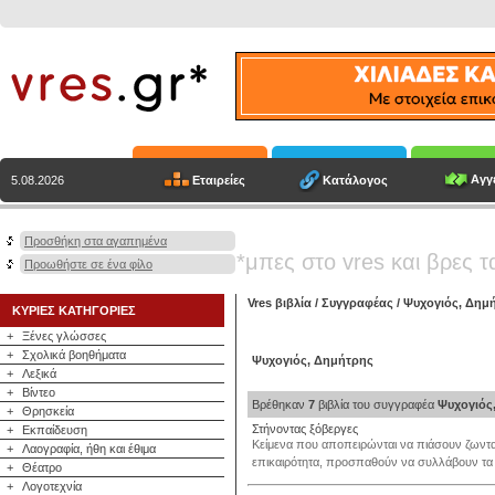
Αγγε
Εταιρείες
Κατάλογος
5.08.2026
Προσθήκη στα αγαπημένα
*μπες στο vres και βρες τ
Προωθήστε σε ένα φίλο
Vres βιβλία
/
Συγγραφέας
/
Ψυχογιός, Δημ
ΚΥΡΙΕΣ ΚΑΤΗΓΟΡΙΕΣ
+
Ξένες γλώσσες
+
Σχολικά βοηθήματα
Ψυχογιός, Δημήτρης
+
Λεξικά
+
Βίντεο
Βρέθηκαν
7
βιβλία του συγγραφέα
Ψυχογιός
+
Θρησκεία
Στήνοντας ξόβεργες
+
Εκπαίδευση
Κείμενα που αποπειρώνται να πιάσουν ζωνταν
+
Λαογραφία, ήθη και έθιμα
επικαιρότητα, προσπαθούν να συλλάβουν τα μ
+
Θέατρο
+
Λογοτεχνία