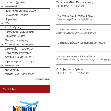
+
Γλώσσα (γενικά)
Τι είναι τα Μέσα Επικοινωνίας;
ΤΟ ΒΗΜΑ, 28-11-2004...
+
Ψυχολογία
+
Παιδικά και εφηβικά βιβλία
+
Γεωγραφία- Ιστορία
Το Ζήτημα των Εθνικών Γαιών
+
Περιοδικά
Από τον πρόλογο του βιβλίου...
+
CD
+
Καλές τέχνες
Τα έντυπα μέσα επικοινωνίας
+
Φιλοσοφία- Μεταφυσική
Από το οπισθόφυλλο του βιβλίου...
+
Γυναικεία θέματα
+
Φυσικές επιστήμες
Το αβέβαιο μέλλον του αθηναϊκού τύπου
+
Επιστημονική φαντασία
...
+
Οικολογία - Περιβάλλον
+
Κοινωνικές επιστήμες
Προίκες φόροι σταφίδα και ψωμί
+
Αστυνομικά και θρίλερ
Ο οικιακός τρόπος παραγωγής και ο εκχρηματ
+
Εφαρμοσμένες Επιστήμες
+
Ψυχαγωγία
Οι Λέξεις και οι Αριθμοί
+
Ημερολόγια
ΒΙΒΛΙΟΘΗΚΗ - 07/05/2004...
+
Μάνατζμεντ - Μάρκετινγκ
περισσότερα
ΧΟΡΗΓΟΣ