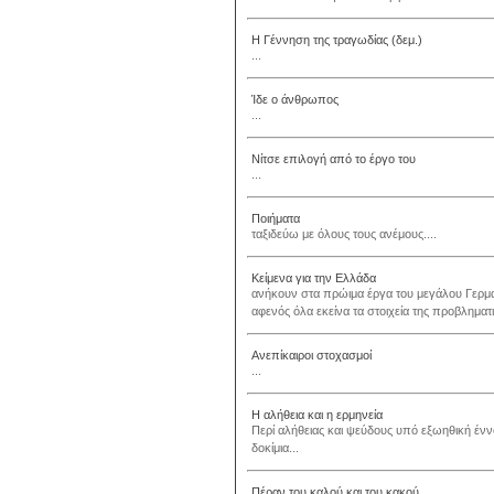
Η Γέννηση της τραγωδίας (δεμ.)
...
Ίδε ο άνθρωπος
...
Νίτσε επιλογή από το έργο του
...
Ποιήματα
ταξιδεύω με όλους τους ανέμους....
Κείμενα για την Ελλάδα
ανήκουν στα πρώιμα έργα του μεγάλου Γερμα
αφενός όλα εκείνα τα στοιχεία της προβληματ
Ανεπίκαιροι στοχασμοί
...
Η αλήθεια και η ερμηνεία
Περί αλήθειας και ψεύδους υπό εξωηθική έννο
δοκίμια...
Πέραν του καλού και του κακού