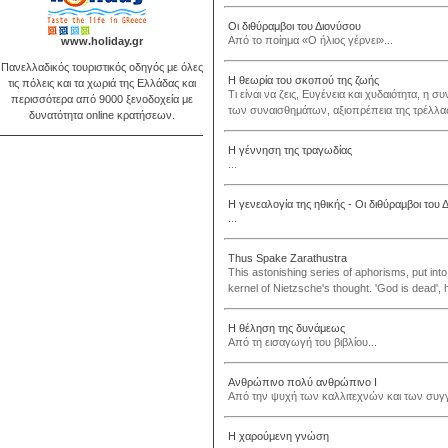
Οι διθύραμβοι του Διονύσου
Από το ποίημα «Ο ήλιος γέρνει»...
www.holiday.gr
Πανελλαδικός τουριστικός οδηγός με όλες
Η θεωρία του σκοπού της ζωής
τις πόλεις και τα χωριά της Ελλάδας και
Τι είναι να ζεις, Ευγένεια και χυδαιότητα, η 
περισσότερα από 9000 ξενοδοχεία με
των συναισθημάτων, αξιοπρέπεια της τρέλλας. 
δυνατότητα online κρατήσεων.
Η γέννηση της τραγωδίας
...
Η γενεαλογία της ηθικής - Οι διθύραμβοι του 
...
Thus Spake Zarathustra
This astonishing series of aphorisms, put int
kernel of Nietzsche's thought. 'God is dead', he
Η θέληση της δυνάμεως
Από τη εισαγωγή του βιβλίου...
Ανθρώπινο πολύ ανθρώπινο Ι
Από την ψυχή των καλλιτεχνών και των συγ
Η χαρούμενη γνώση