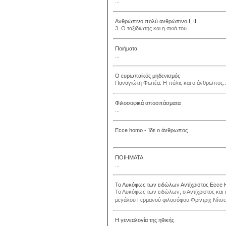
...
Ανθρώπινο πολύ ανθρώπινο Ι, ΙΙ
3. Ο ταξιδιώτης και η σκιά του...
Ποιήματα
...
Ο ευρωπαϊκός μηδενισμός
Παναγιώτη Φωτέα: Η πόλις και ο άνθρωπος..
Φιλοσοφικά αποσπάσματα
...
Ecce homo - Ίδε ο άνθρωπος
...
ΠΟΙΗΜΑΤΑ
...
Το Λυκόφως των ειδώλων Αντίχριστος Ecce 
Το Λυκόφως των ειδώλων, ο Αντίχριστος και τ
μεγάλου Γερμανού φιλοσόφου Φρίντριχ Νίτσε.
Η γενεαλογία της ηθικής