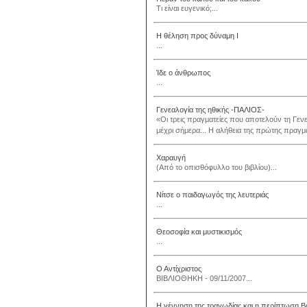
Τι είναι ευγενικό;...
Η θέληση προς δύναμη Ι
...
Ίδε ο άνθρωπος
...
Γενεαλογία της ηθικής -ΠΑΛΙΟΣ-
«Οι τρεις πραγματείες που αποτελούν τη Γεν
μέχρι σήμερα... Η αλήθεια της πρώτης πραγματ
Χαραυγή
(Από το οπισθόφυλλο του βιβλίου)...
Νίτσε ο παιδαγωγός της λευτεριάς
...
Θεοσοφία και μυστικισμός
...
Ο Αντίχριστος
ΒΙΒΛΙΟΘΗΚΗ - 09/11/2007...
Η γέννηση της τραγωδίας και η περίπτωση 