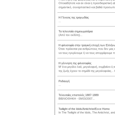
Οποιαδήποτε και αν είναι η προσδιοριστική α
σημαντικό, συναρπαστικό και βαθιά προσωπικ
Η Γένεσις της τραγωδίας
...
Τα τελευταία σημειωματάρια
(Από τον εκδότη)...
Η φιλοσοφία στην τραγική εποχή των Ελλήν
Όταν πρόκειται για ανθρώπους που δεν μας 
να τους εγκρίνουμε ή να τους απορρίψουμε π
Η γέννηση της φιλοσοφίας
Μ' ένα μεγάλο λαό, μεγαλοφυή, συμβαίνει ό,
της ζωής έχουν το σημάδι της μεγαλοφυϊας... 
Ροδαυγή
...
Τελευταίες επιστολές 1887-1889
ΒΙΒΛΙΟΘΗΚΗ - 09/03/2007...
Twilight of the Idols/Antichrist/Ecce Homo
In The Twilight of the Idols, The Antichrist