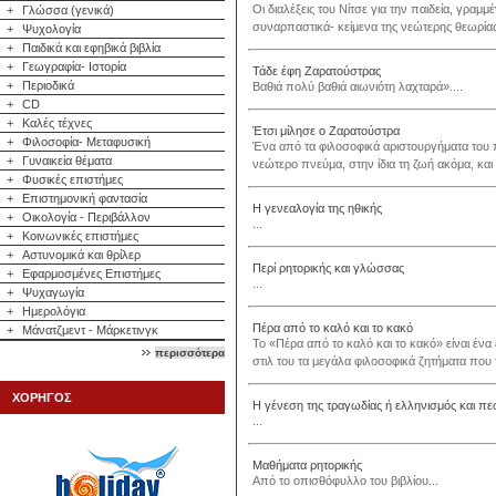
Οι διαλέξεις του Νίτσε για την παιδεία, γραμμ
+
Γλώσσα (γενικά)
συναρπαστικά- κείμενα της νεώτερης θεωρίας γ
+
Ψυχολογία
+
Παιδικά και εφηβικά βιβλία
+
Γεωγραφία- Ιστορία
Τάδε έφη Ζαρατούστρας
+
Περιοδικά
Βαθιά πολύ βαθιά αιωνιότη λαχταρά»....
+
CD
+
Καλές τέχνες
Έτσι μίλησε ο Ζαρατούστρα
+
Φιλοσοφία- Μεταφυσική
Ένα από τα φιλοσοφικά αριστουργήματα του
+
Γυναικεία θέματα
νεώτερο πνεύμα, στην ίδια τη ζωή ακόμα, κα
+
Φυσικές επιστήμες
+
Επιστημονική φαντασία
Η γενεαλογία της ηθικής
+
Οικολογία - Περιβάλλον
...
+
Κοινωνικές επιστήμες
+
Αστυνομικά και θρίλερ
Περί ρητορικής και γλώσσας
+
Εφαρμοσμένες Επιστήμες
...
+
Ψυχαγωγία
+
Ημερολόγια
Πέρα από το καλό και το κακό
+
Μάνατζμεντ - Μάρκετινγκ
Το «Πέρα από το καλό και το κακό» είναι ένα
περισσότερα
στιλ του τα μεγάλα φιλοσοφικά ζητήματα που τ
ΧΟΡΗΓΟΣ
Η γένεση της τραγωδίας ή ελληνισμός και πε
...
Μαθήματα ρητορικής
Από το οπισθόφυλλο του βιβλίου...