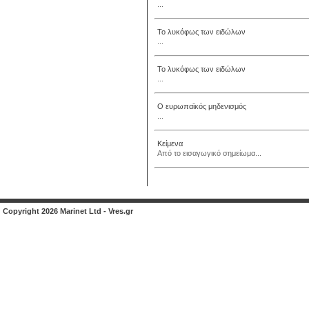
...
Το λυκόφως των ειδώλων
...
Το λυκόφως των ειδώλων
...
Ο ευρωπαϊκός μηδενισμός
...
Κείμενα
Από το εισαγωγικό σημείωμα...
Copyright 2026 Marinet Ltd - Vres.gr