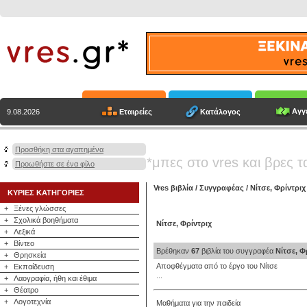
Αγγε
Εταιρείες
Κατάλογος
9.08.2026
Προσθήκη στα αγαπημένα
*μπες στο vres και βρες τ
Προωθήστε σε ένα φίλο
Vres βιβλία
/
Συγγραφέας
/
Νίτσε, Φρίντριχ
ΚΥΡΙΕΣ ΚΑΤΗΓΟΡΙΕΣ
+
Ξένες γλώσσες
+
Σχολικά βοηθήματα
Νίτσε, Φρίντριχ
+
Λεξικά
+
Βίντεο
Βρέθηκαν
67
βιβλία του συγγραφέα
Νίτσε, Φ
+
Θρησκεία
Αποφθέγματα από το έργο του Νίτσε
+
Εκπαίδευση
...
+
Λαογραφία, ήθη και έθιμα
+
Θέατρο
+
Λογοτεχνία
Μαθήματα για την παιδεία