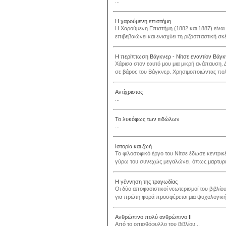
...
Η χαρούμενη επιστήμη
Η Χαρούμενη Επιστήμη (1882 και 1887) είναι 
επιβεβαιώνει και ενισχύει τη ριζοσπαστική σ
Η περίπτωση Βάγκνερ - Νίτσε εναντίον Βάγκ
Χάρισα στον εαυτό μου μια μικρή ανάπαυση. Δε
σε βάρος του Βάγκνερ. Χρησιμοποιώντας πολλ
Αντίχριστος
...
Το λυκόφως των ειδώλων
...
Ιστορία και ζωή
Το φιλοσοφικό έργο του Νίτσε έδωσε κεντρικ
γύρω του συνεχώς μεγαλώνει, όπως μαρτυρεί
Η γέννηση της τραγωδίας
Οι δύο αποφασιστικοί νεωτερισμοί του βιβλίο
για πρώτη φορά προσφέρεται μια ψυχολογική 
Ανθρώπινο πολύ ανθρώπινο ΙΙ
Από το οπισθόφυλλο του βιβλίου...