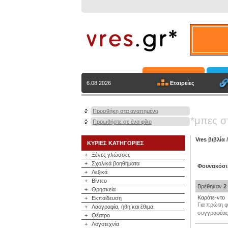
Εταιρείες
6.08.2026
Προσθήκη στα αγαπημένα
*μπες σ
Προωθήστε σε ένα φίλο
Vres βιβλία
ΚΥΡΙΕΣ ΚΑΤΗΓΟΡΙΕΣ
+
Ξένες γλώσσες
+
Σχολικά βοηθήματα
Φουνακόσι,
+
Λεξικά
+
Βίντεο
Βρέθηκαν
2
+
Θρησκεία
Καράτε-ντο
+
Εκπαίδευση
Για πρώτη φ
+
Λαογραφία, ήθη και έθιμα
συγγραφέας 
+
Θέατρο
+
Λογοτεχνία