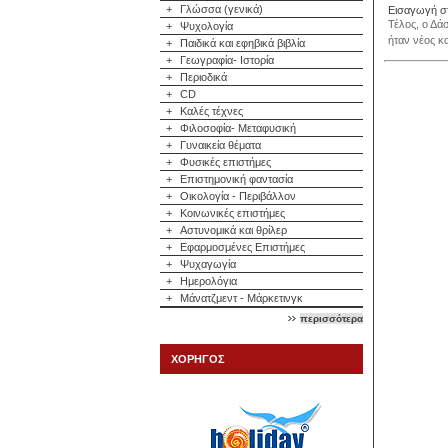
+
Γλώσσα (γενικά)
Εισαγωγή στ
Τέλος, ο Δά
+
Ψυχολογία
ήταν νέος κ
+
Παιδικά και εφηβικά βιβλία
+
Γεωγραφία- Ιστορία
+
Περιοδικά
+
CD
+
Καλές τέχνες
+
Φιλοσοφία- Μεταφυσική
+
Γυναικεία θέματα
+
Φυσικές επιστήμες
+
Επιστημονική φαντασία
+
Οικολογία - Περιβάλλον
+
Κοινωνικές επιστήμες
+
Αστυνομικά και θρίλερ
+
Εφαρμοσμένες Επιστήμες
+
Ψυχαγωγία
+
Ημερολόγια
+
Μάνατζμεντ - Μάρκετινγκ
περισσότερα
ΧΟΡΗΓΟΣ