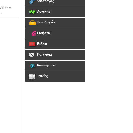
Κατάλογος
οχής που
Αγγελίες
..
Ξενοδοχεία
Ειδήσεις
Βιβλία
Παιχνίδια
Ραδιόφωνο
Ταινίες