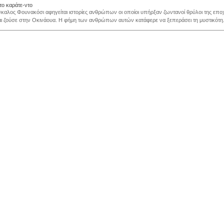
ο καράτε-ντο
σκαλος Φουνακόσι αφηγείται ιστορίες ανθρώπων οι οποίοι υπήρξαν ζωντανοί θρύλοι της επ
αι ζούσε στην Οκινάουα. Η φήμη των ανθρώπων αυτών κατάφερε να ξεπεράσει τη μυστικότη.