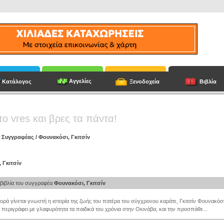
Αγγελίες
Κατάλογος
Ξενοδοχεία
Βιβλία
το vres και βρες τα πάντα!
/
Συγγραφέας
/
Φουνακόσι, Γκιτσίν
 Γκιτσίν
βιβλία του συγγραφέα
Φουνακόσι, Γκιτσίν
ορά γίνεται γνωστή η ιστορία της ζωής του πατέρα του σύγχρονου καράτε, Γκιτσίν Φουνακόσι.
περιγράφει με γλαφυρότητα τα παιδικά του χρόνια στην Οκινάβα, και την προσπάθε...