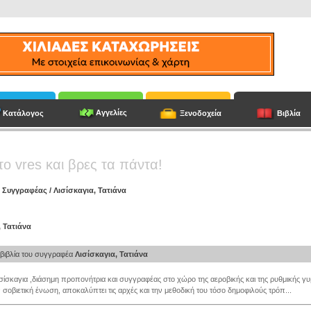
Αγγελίες
Κατάλογος
Ξενοδοχεία
Βιβλία
το vres και βρες τα πάντα!
/
Συγγραφέας
/
Λισίσκαγια, Τατιάνα
, Τατιάνα
βιβλία του συγγραφέα
Λισίσκαγια, Τατιάνα
ισίσκαγια ,διάσημη προπονήτρια και συγγραφέας στο χώρο της αεροβικής και της ρυθμικής γ
σοβιετική ένωση, αποκαλύπτει τις αρχές και την μεθοδική του τόσο δημοφιλούς τρόπ...