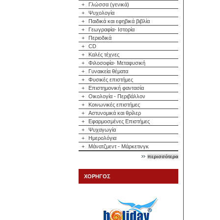
+
Γλώσσα (γενικά)
+
Ψυχολογία
+
Παιδικά και εφηβικά βιβλία
+
Γεωγραφία- Ιστορία
+
Περιοδικά
+
CD
+
Καλές τέχνες
+
Φιλοσοφία- Μεταφυσική
+
Γυναικεία θέματα
+
Φυσικές επιστήμες
+
Επιστημονική φαντασία
+
Οικολογία - Περιβάλλον
+
Κοινωνικές επιστήμες
+
Αστυνομικά και θρίλερ
+
Εφαρμοσμένες Επιστήμες
+
Ψυχαγωγία
+
Ημερολόγια
+
Μάνατζμεντ - Μάρκετινγκ
περισσότερα
ΧΟΡΗΓΟΣ