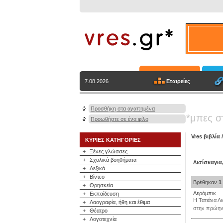
Εταιρείες
7.08.2026
Προσθήκη στα αγαπημένα
*μπες σ
Προωθήστε σε ένα φίλο
Vres βιβλία
ΚΥΡΙΕΣ ΚΑΤΗΓΟΡΙΕΣ
+
Ξένες γλώσσες
+
Σχολικά βοηθήματα
Λισίσκαγια
+
Λεξικά
+
Βίντεο
Βρέθηκαν
1
+
Θρησκεία
Αερόμπικ
+
Εκπαίδευση
Η Τατιάνα Λ
+
Λαογραφία, ήθη και έθιμα
στην πρώην 
+
Θέατρο
+
Λογοτεχνία