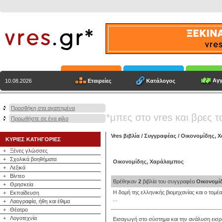
Αγγ
Εταιρείες
Κατάλογος
10.08.2026
Προσθήκη στα αγαπημένα
*μπες στο vres και βρες τ
Προωθήστε σε ένα φίλο
Vres βιβλία
/
Συγγραφέας
/
Οικονομίδης, 
ΚΥΡΙΕΣ ΚΑΤΗΓΟΡΙΕΣ
+
Ξένες γλώσσες
+
Σχολικά βοηθήματα
Οικονομίδης, Χαράλαμπος
+
Λεξικά
+
Βίντεο
Βρέθηκαν
2
βιβλία του συγγραφέα
Οικονομί
+
Θρησκεία
Η δομή της ελληνικής βιομηχανίας και ο το
+
Εκπαίδευση
...
+
Λαογραφία, ήθη και έθιμα
+
Θέατρο
+
Λογοτεχνία
Εισαγωγή στο σύστημα και την ανάλυση ει