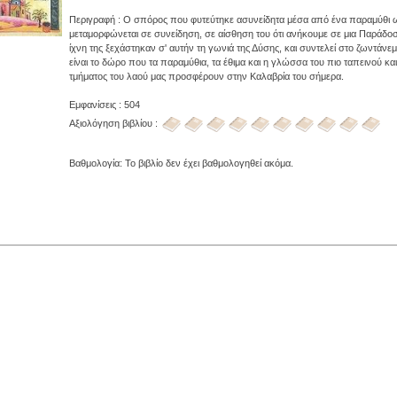
Περιγραφή : Ο σπόρος που φυτεύτηκε ασυνείδητα μέσα από ένα παραμύθι ω
μεταμορφώνεται σε συνείδηση, σε αίσθηση του ότι ανήκουμε σε μια Παράδο
ίχνη της ξεχάστηκαν σ' αυτήν τη γωνιά της Δύσης, και συντελεί στο ζωντάνεμ
είναι το δώρο που τα παραμύθια, τα έθιμα και η γλώσσα του πιο ταπεινού κα
τμήματος του λαού μας προσφέρουν στην Καλαβρία του σήμερα.
Εμφανίσεις : 504
Αξιολόγηση βιβλίου :
Βαθμολογία: Το βιβλίο δεν έχει βαθμολογηθεί ακόμα.