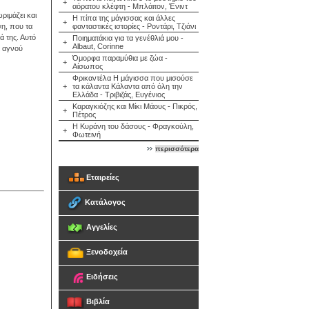
+
αόρατου κλέφτη - Μπλάιτον, Ένιντ
ριμάζει και
Η πίπα της μάγισσας και άλλες
+
ση, που τα
φανταστικές ιστορίες - Ροντάρι, Τζιάνι
ά της. Αυτό
Ποιηματάκια για τα γενέθλιά μου -
+
Albaut, Corinne
ι αγνού
Όμορφα παραμύθια με ζώα -
+
Αίσωπος
Φρικαντέλα Η μάγισσα που μισούσε
+
τα κάλαντα Κάλαντα από όλη την
Ελλάδα - Τριβιζάς, Ευγένιος
Καραγκιόζης και Μίκι Μάους - Πικρός,
+
Πέτρος
Η Κυράνη του δάσους - Φραγκούλη,
+
Φωτεινή
περισσότερα
Εταιρείες
Κατάλογος
Αγγελίες
Ξενοδοχεία
Ειδήσεις
Βιβλία