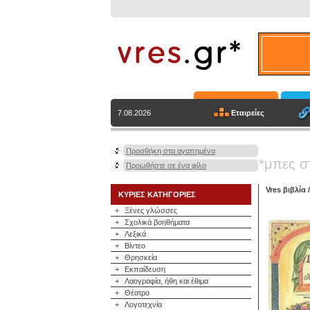
Εταιρείες
7.08.2026
Προσθήκη στα αγαπημένα
*μπες σ
Προωθήστε σε ένα φίλο
Vres βιβλία
ΚΥΡΙΕΣ ΚΑΤΗΓΟΡΙΕΣ
+
Ξένες γλώσσες
+
Σχολικά βοηθήματα
+
Λεξικά
+
Βίντεο
+
Θρησκεία
+
Εκπαίδευση
+
Λαογραφία, ήθη και έθιμα
+
Θέατρο
+
Λογοτεχνία