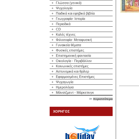
+
Γλώσσα (γενικά)
+
Ψυχολογία
+
Παιδικά και εφηβικά βιβλία
+
Γεωγραφία- Ιστορία
+
Περιοδικά
+
CD
+
Καλές τέχνες
+
Φιλοσοφία- Μεταφυσική
+
Γυναικεία θέματα
+
Φυσικές επιστήμες
+
Επιστημονική φαντασία
+
Οικολογία - Περιβάλλον
+
Κοινωνικές επιστήμες
+
Αστυνομικά και θρίλερ
+
Εφαρμοσμένες Επιστήμες
+
Ψυχαγωγία
+
Ημερολόγια
+
Μάνατζμεντ - Μάρκετινγκ
περισσότερα
ΧΟΡΗΓΟΣ