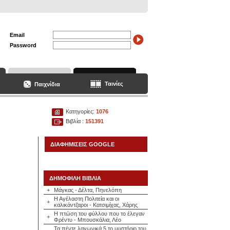
Email
Password
Ταινίες
Παιχνίδια
Κατηγορίες:
1076
Βιβλία :
151391
ΔΙΑΦΗΜΙΣΕΙΣ GOOGLE
ΔΗΜΟΦΙΛΗ ΒΙΒΛΙΑ
+
Μάγκας - Δέλτα, Πηνελόπη
Η Αγέλαστη Πολιτεία και οι
+
καλικάντζαροι - Κατσιμίχας, Χάρης
Η πτώση του φύλλου που το έλεγαν
+
Φρέντυ - Μπουσκάλια, Λέο
Τα πέντε λαγωνικά 5 το μυστήριο του