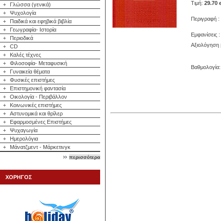
Τιμή:
29.70 
+
Γλώσσα (γενικά)
+
Ψυχολογία
Περιγραφή : 
+
Παιδικά και εφηβικά βιβλία
+
Γεωγραφία- Ιστορία
Εμφανίσεις :
+
Περιοδικά
Αξιολόγηση 
+
CD
+
Καλές τέχνες
+
Φιλοσοφία- Μεταφυσική
Βαθμολογία: 
+
Γυναικεία θέματα
+
Φυσικές επιστήμες
+
Επιστημονική φαντασία
+
Οικολογία - Περιβάλλον
+
Κοινωνικές επιστήμες
+
Αστυνομικά και θρίλερ
+
Εφαρμοσμένες Επιστήμες
+
Ψυχαγωγία
+
Ημερολόγια
+
Μάνατζμεντ - Μάρκετινγκ
περισσότερα
ΧΟΡΗΓΟΣ