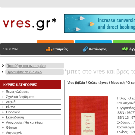
Αγγ
Εταιρείες
Κατάλογος
10.08.2026
Προσθήκη στα αγαπημένα
*μπες στο vres και βρες τ
Προωθήστε σε ένα φίλο
Vres βιβλία
/
Καλές τέχνες
/
Μουσική
/ Ο έρ
ΚΥΡΙΕΣ ΚΑΤΗΓΟΡΙΕΣ
+
Ξένες γλώσσες
+
Σχολικά βοηθήματα
Τίτλος : Ο έ
+
Λεξικά
Καλλιτεχνικ
+
Βίντεο
Συγγραφέας
+
Θρησκεία
ISBN : 9607
+
Εκπαίδευση
ISBN 13 : 9
+
Λαογραφία, ήθη και έθιμα
Εκδόσεις :
Ι
Χρονολογία 
+
Θέατρο
Σελίδες : 17
+
Λογοτεχνία