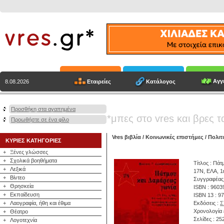
Αγγε
Εταιρείες
Κατάλογος
8.08.2026
Προσθήκη στα αγαπημένα
*μπες στο vres και βρες τ
Προωθήστε σε ένα φίλο
Vres βιβλία
/
Κοινωνικές επιστήμες
/
Πολιτ
ΚΥΡΙΕΣ ΚΑΤΗΓΟΡΙΕΣ
+
Ξένες γλώσσες
+
Σχολικά βοηθήματα
Τίτλος : Πά
+
Λεξικά
17Ν, ΕΛΑ, 1
+
Βίντεο
Συγγραφέας
+
Θρησκεία
ISBN : 9603
+
Εκπαίδευση
ISBN 13 : 9
+
Λαογραφία, ήθη και έθιμα
Εκδόσεις :
Σ
Χρονολογία 
+
Θέατρο
Σελίδες : 25
+
Λογοτεχνία