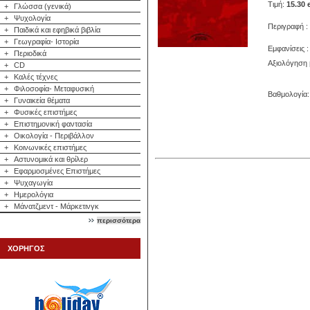
Τιμή:
15.30 
+
Γλώσσα (γενικά)
+
Ψυχολογία
Περιγραφή :
+
Παιδικά και εφηβικά βιβλία
+
Γεωγραφία- Ιστορία
Εμφανίσεις :
+
Περιοδικά
Αξιολόγηση 
+
CD
+
Καλές τέχνες
+
Φιλοσοφία- Μεταφυσική
Βαθμολογία: 
+
Γυναικεία θέματα
+
Φυσικές επιστήμες
+
Επιστημονική φαντασία
+
Οικολογία - Περιβάλλον
+
Κοινωνικές επιστήμες
+
Αστυνομικά και θρίλερ
+
Εφαρμοσμένες Επιστήμες
+
Ψυχαγωγία
+
Ημερολόγια
+
Μάνατζμεντ - Μάρκετινγκ
περισσότερα
ΧΟΡΗΓΟΣ