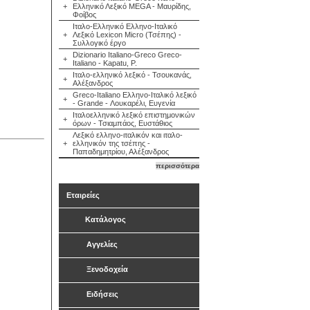
+
Ελληνικό Λεξικό MEGA - Μαυρίδης,
Φοίβος
Ιταλο-Ελληνικό Ελληνο-Ιταλικό
+
Λεξικό Lexicon Micro (Τσέπης) -
Συλλογικό έργο
Dizionario Italiano-Greco Greco-
+
Italiano - Kapatu, P.
Ιταλο-ελληνικό λεξικό - Τσουκανάς,
+
Αλέξανδρος
Greco-Italiano Ελληνο-Ιταλικό λεξικό
+
- Grande - Λουκαρέλι, Ευγενία
Ιταλοελληνικό λεξικό επιστημονικών
+
όρων - Τσιαμπάος, Ευστάθιος
Λεξικό ελληνο-ιταλικόν και ιταλο-
+
ελληνικόν της τσέπης -
Παπαδημητρίου, Αλέξανδρος
περισσότερα
Εταιρείες
Κατάλογος
Αγγελίες
Ξενοδοχεία
Ειδήσεις