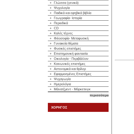
+
Γλώσσα (γενικά)
+
Ψυχολογία
+
Παιδικά και εφηβικά βιβλία
+
Γεωγραφία- Ιστορία
+
Περιοδικά
+
CD
+
Καλές τέχνες
+
Φιλοσοφία- Μεταφυσική
+
Γυναικεία θέματα
+
Φυσικές επιστήμες
+
Επιστημονική φαντασία
+
Οικολογία - Περιβάλλον
+
Κοινωνικές επιστήμες
+
Αστυνομικά και θρίλερ
+
Εφαρμοσμένες Επιστήμες
+
Ψυχαγωγία
+
Ημερολόγια
+
Μάνατζμεντ - Μάρκετινγκ
περισσότερα
ΧΟΡΗΓΟΣ