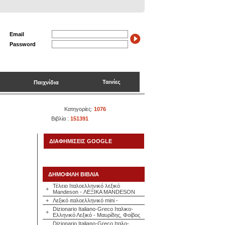
Email
Password
Ταινίες
Παιχνίδια
Κατηγορίες:
1076
Βιβλία :
151391
ΔΙΑΦΗΜΙΣΕΙΣ GOOGLE
ΔΗΜΟΦΙΛΗ ΒΙΒΛΙΑ
Τέλειο Ιταλοελληνικό λεξικό
+
Mandeson - ΛΕΞΙΚΑ MANDESON
+
Λεξικό ιταλοελληνικό mini -
Dizionario Italiano-Greco Ιταλικο-
+
Ελληνικό Λεξικό - Μαυρίδης, Φοίβος
Dizionario Italiano-Greco Ιταλο-