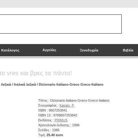
Αγγελίες
Κατάλογος
Ξενοδοχεία
Βιβλία
το vres και βρες τα πάντα!
/
Λεξικά
/
Ιταλικά λεξικά
/ Dizionario Italiano-Greco Greco-Italiano
Τίτλος : Dizionario Italiano-Greco Greco-Italiano
Συγγραφέας :
Kapatu, P.
ISBN : 9607253841
ISBN 13 : 9789607253842
Εκδόσεις :
PRIMUS
Χρονολογία έκδοσης : 1996
Σελίδες : 1086
Τιμή:
25.40 euro