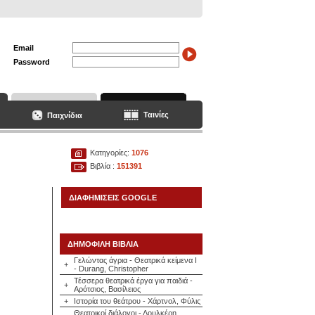
Email
Password
Ταινίες
Παιχνίδια
Κατηγορίες:
1076
Βιβλία :
151391
ΔΙΑΦΗΜΙΣΕΙΣ GOOGLE
ΔΗΜΟΦΙΛΗ ΒΙΒΛΙΑ
Γελώντας άγρια - Θεατρικά κείμενα Ι
+
- Durang, Christopher
Τέσσερα θεατρικά έργα για παιδιά -
+
Αρότσιος, Βασίλειος
+
Ιστορία του θεάτρου - Χάρτνολ, Φύλις
Θεατρικοί διάλογοι - Δουλκέρη,