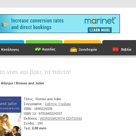
Αγγελίες
Κατάλογος
Ξενοδοχεία
Βιβλία
το vres και βρες τα πάντα!
/
Θέατρο
/ Romeo and Juliet
Τίτλος : Romeo and Juliet
Συγγραφέας :
Σαίξπηρ, Γουίλιαμ
ISBN : 1840224339
ISBN 13 : 9781840224337
Εκδόσεις :
WORDSWORTH EDITIONS
Σελίδες : 160
Τιμή:
2.00 euro