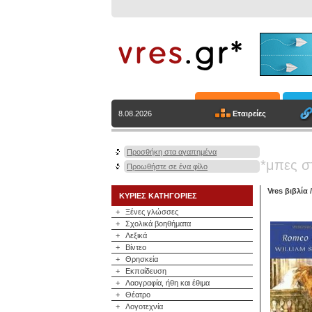
Εταιρείες
8.08.2026
Προσθήκη στα αγαπημένα
*μπες σ
Προωθήστε σε ένα φίλο
Vres βιβλία
ΚΥΡΙΕΣ ΚΑΤΗΓΟΡΙΕΣ
+
Ξένες γλώσσες
+
Σχολικά βοηθήματα
+
Λεξικά
+
Βίντεο
+
Θρησκεία
+
Εκπαίδευση
+
Λαογραφία, ήθη και έθιμα
+
Θέατρο
+
Λογοτεχνία