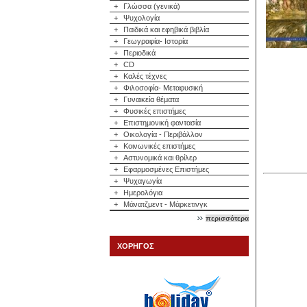
+
Γλώσσα (γενικά)
+
Ψυχολογία
+
Παιδικά και εφηβικά βιβλία
+
Γεωγραφία- Ιστορία
+
Περιοδικά
+
CD
+
Καλές τέχνες
+
Φιλοσοφία- Μεταφυσική
+
Γυναικεία θέματα
+
Φυσικές επιστήμες
+
Επιστημονική φαντασία
+
Οικολογία - Περιβάλλον
+
Κοινωνικές επιστήμες
+
Αστυνομικά και θρίλερ
+
Εφαρμοσμένες Επιστήμες
+
Ψυχαγωγία
+
Ημερολόγια
+
Μάνατζμεντ - Μάρκετινγκ
περισσότερα
ΧΟΡΗΓΟΣ