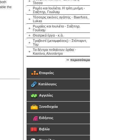
+
 both
Τέσσα
able the
Ρομέο και Ιουλιέτα. Η τρίτη μνήμη -
+
Σαίξπηρ, Γουίλιαμ
Τέσσερις εικόνες αγάπης - Baerfuss,
+
Lukas
Ρωμαίος και Ιουλιέτα - Σαίξπηρ,
+
Γουίλιαμ
+
Θεατρικά έργα - κ.ά.
Τραβεστί (μεταμφιέσεις) - Στόπαρντ,
+
Τομ
Τα δέντρα πεθαίνουν όρθια -
+
Κασόνα, Αλεσάντρο
περισσότερα
Εταιρείες
Κατάλογος
Αγγελίες
Ξενοδοχεία
Ειδήσεις
Βιβλία