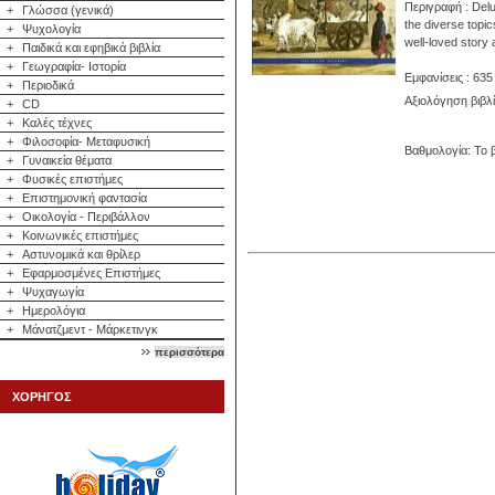
Περιγραφή : Delu
+
Γλώσσα (γενικά)
the diverse topic
+
Ψυχολογία
well-loved story 
+
Παιδικά και εφηβικά βιβλία
+
Γεωγραφία- Ιστορία
Εμφανίσεις : 635
+
Περιοδικά
Αξιολόγηση βιβλ
+
CD
+
Καλές τέχνες
+
Φιλοσοφία- Μεταφυσική
Βαθμολογία: Το β
+
Γυναικεία θέματα
+
Φυσικές επιστήμες
+
Επιστημονική φαντασία
+
Οικολογία - Περιβάλλον
+
Κοινωνικές επιστήμες
+
Αστυνομικά και θρίλερ
+
Εφαρμοσμένες Επιστήμες
+
Ψυχαγωγία
+
Ημερολόγια
+
Μάνατζμεντ - Μάρκετινγκ
περισσότερα
ΧΟΡΗΓΟΣ