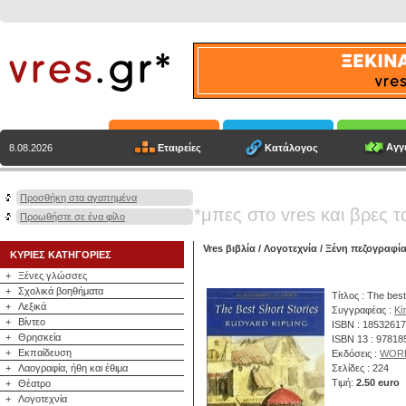
Αγγε
Εταιρείες
Κατάλογος
8.08.2026
Προσθήκη στα αγαπημένα
*μπες στο vres και βρες τ
Προωθήστε σε ένα φίλο
Vres βιβλία
/
Λογοτεχνία
/
Ξένη πεζογραφί
ΚΥΡΙΕΣ ΚΑΤΗΓΟΡΙΕΣ
+
Ξένες γλώσσες
+
Σχολικά βοηθήματα
Τίτλος : The best
+
Λεξικά
Συγγραφέας :
Κί
+
Βίντεο
ISBN : 1853261
+
Θρησκεία
ISBN 13 : 9781
+
Εκπαίδευση
Εκδόσεις :
WOR
+
Λαογραφία, ήθη και έθιμα
Σελίδες : 224
Τιμή:
2.50 euro
+
Θέατρο
+
Λογοτεχνία