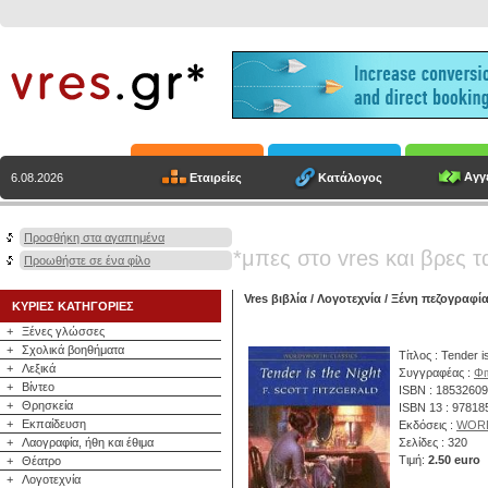
Αγγε
Εταιρείες
Κατάλογος
6.08.2026
Προσθήκη στα αγαπημένα
*μπες στο vres και βρες τ
Προωθήστε σε ένα φίλο
Vres βιβλία
/
Λογοτεχνία
/
Ξένη πεζογραφί
ΚΥΡΙΕΣ ΚΑΤΗΓΟΡΙΕΣ
+
Ξένες γλώσσες
+
Σχολικά βοηθήματα
Τίτλος : Tender i
+
Λεξικά
Συγγραφέας :
Φι
+
Βίντεο
ISBN : 1853260
+
Θρησκεία
ISBN 13 : 9781
+
Εκπαίδευση
Εκδόσεις :
WOR
+
Λαογραφία, ήθη και έθιμα
Σελίδες : 320
Τιμή:
2.50 euro
+
Θέατρο
+
Λογοτεχνία