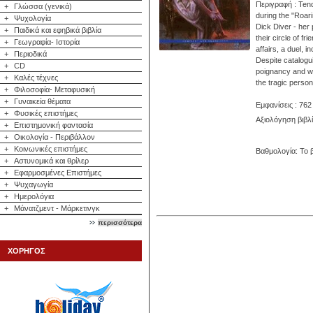
Περιγραφή : Tende
+
Γλώσσα (γενικά)
during the "Roari
+
Ψυχολογία
Dick Diver - her 
+
Παιδικά και εφηβικά βιβλία
their circle of f
+
Γεωγραφία- Ιστορία
affairs, a duel, 
+
Περιοδικά
Despite catalogui
+
CD
poignancy and war
+
Καλές τέχνες
the tragic perso
+
Φιλοσοφία- Μεταφυσική
+
Γυναικεία θέματα
Εμφανίσεις : 762
+
Φυσικές επιστήμες
Αξιολόγηση βιβλ
+
Επιστημονική φαντασία
+
Οικολογία - Περιβάλλον
+
Κοινωνικές επιστήμες
Βαθμολογία: Το β
+
Αστυνομικά και θρίλερ
+
Εφαρμοσμένες Επιστήμες
+
Ψυχαγωγία
+
Ημερολόγια
+
Μάνατζμεντ - Μάρκετινγκ
περισσότερα
ΧΟΡΗΓΟΣ