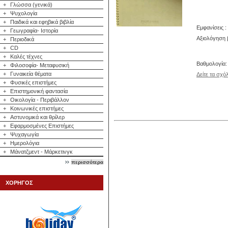
+
Γλώσσα (γενικά)
+
Ψυχολογία
+
Παιδικά και εφηβικά βιβλία
Εμφανίσεις :
+
Γεωγραφία- Ιστορία
Αξιολόγηση β
+
Περιοδικά
+
CD
+
Καλές τέχνες
Βαθμολογία
+
Φιλοσοφία- Μεταφυσική
+
Γυναικεία θέματα
Δείτε τα σχό
+
Φυσικές επιστήμες
+
Επιστημονική φαντασία
+
Οικολογία - Περιβάλλον
+
Κοινωνικές επιστήμες
+
Αστυνομικά και θρίλερ
+
Εφαρμοσμένες Επιστήμες
+
Ψυχαγωγία
+
Ημερολόγια
+
Μάνατζμεντ - Μάρκετινγκ
περισσότερα
ΧΟΡΗΓΟΣ