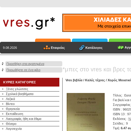
Αγγε
Εταιρείες
Κατάλογος
9.08.2026
Προσθήκη στα αγαπημένα
*μπες στο vres και βρες τ
Προωθήστε σε ένα φίλο
Vres βιβλία
/
Καλές τέχνες
/
Χορός Μουσικ
ΚΥΡΙΕΣ ΚΑΤΗΓΟΡΙΕΣ
+
Ξένες γλώσσες
+
Σχολικά βοηθήματα
Τίτλος : Εισ
+
Λεξικά
Για βιολί και
+
Βίντεο
Συγγραφέας
+
Θρησκεία
ISBN : 9602
+
Εκπαίδευση
ISBN 13 : 9
+
Λαογραφία, ήθη και έθιμα
Εκδόσεις :
Ν
Σελίδες : 9
+
Θέατρο
Τιμή:
6.47 e
+
Λογοτεχνία