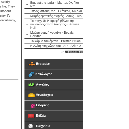
 rapidly
Ερωτικές ιστορίες - Μωπασάν, Γκυ
+
Ντε
s life. They
f modern
+
Τάρας Μπούλμπα - Γκόγκολ, Νικολάι
ity life.
+
Μικρές ερωτικές σκηνές - Λουίς, Πιερ
ntial irony,
Το παιχνίδι. Η κρυφή βίβλος της
+
γυναικείας αποπλάνησης - Strauss,
.
Neil
Μαύρη γυμνή γυναίκα - Beyala,
+
Calixthe
+
Το κάρμα του έρωτα - Palmer, Bruce
+
Η Αλίκη στη χώρα του LSD - Αλίκη Χ.
περισσότερα
Εταιρείες
Κατάλογος
Αγγελίες
Ξενοδοχεία
Ειδήσεις
Βιβλία
Παιχνίδια