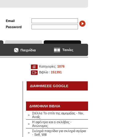
Email
Password
Ταινίες
Παιχνίδια
Κατηγορίες:
1076
Βιβλία :
151391
ΔΙΑΦΗΜΙΣΕΙΣ GOOGLE
ΔΗΜΟΦΙΛΗ ΒΙΒΛΙΑ
Στέλλα Το σπίτι της αιμομιξίας - Νιν,
+
Αναΐς
Η αφέντρα και ο σκλάβος -
+
Ανώνυμος
Σκληρά παιχνίδια για σκληρά αγόρια
+
- Self, Will