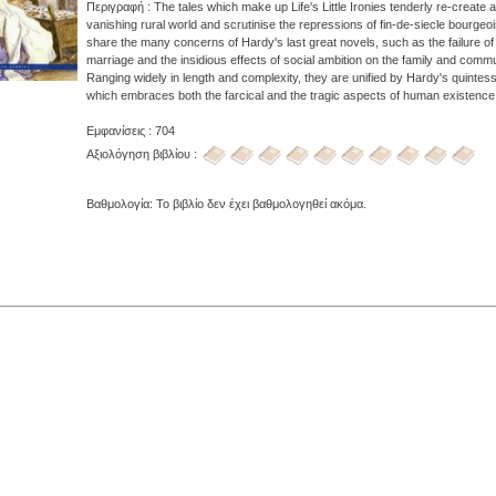
Περιγραφή : The tales which make up Life's Little Ironies tenderly re-create a
vanishing rural world and scrutinise the repressions of fin-de-siecle bourgeoi
share the many concerns of Hardy's last great novels, such as the failure o
marriage and the insidious effects of social ambition on the family and commun
Ranging widely in length and complexity, they are unified by Hardy's quintesse
which embraces both the farcical and the tragic aspects of human existence
Εμφανίσεις : 704
Αξιολόγηση βιβλίου :
Βαθμολογία: Το βιβλίο δεν έχει βαθμολογηθεί ακόμα.