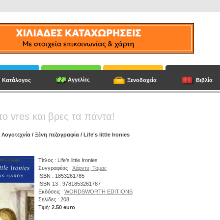
Αγγελίες
Κατάλογος
Ξενοδοχεία
Βιβλία
το vres και βρες τα πάντα!
/
Λογοτεχνία
/
Ξένη πεζογραφία
/ Life's little Ironies
Τίτλος : Life's little Ironies
Συγγραφέας :
Χάρντυ, Τόμας
ISBN : 1853261785
ISBN 13 : 9781853261787
Εκδόσεις :
WORDSWORTH EDITIONS
Σελίδες : 208
Τιμή:
2.50 euro