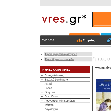
Εταιρείες
7.08.2026
Προσθήκη στα αγαπημένα
*μπες σ
Προωθήστε σε ένα φίλο
Vres βιβλία
ΚΥΡΙΕΣ ΚΑΤΗΓΟΡΙΕΣ
+
Ξένες γλώσσες
+
Σχολικά βοηθήματα
+
Λεξικά
+
Βίντεο
+
Θρησκεία
+
Εκπαίδευση
+
Λαογραφία, ήθη και έθιμα
+
Θέατρο
+
Λογοτεχνία