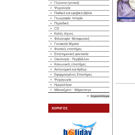
+
Γλώσσα (γενικά)
+
Ψυχολογία
+
Παιδικά και εφηβικά βιβλία
+
Γεωγραφία- Ιστορία
+
Περιοδικά
+
CD
+
Καλές τέχνες
+
Φιλοσοφία- Μεταφυσική
+
Γυναικεία θέματα
+
Φυσικές επιστήμες
+
Επιστημονική φαντασία
+
Οικολογία - Περιβάλλον
+
Κοινωνικές επιστήμες
+
Αστυνομικά και θρίλερ
+
Εφαρμοσμένες Επιστήμες
+
Ψυχαγωγία
+
Ημερολόγια
+
Μάνατζμεντ - Μάρκετινγκ
περισσότερα
ΧΟΡΗΓΟΣ