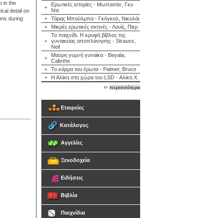
 in the
Ερωτικές ιστορίες - Μωπασάν, Γκυ
+
Ντε
cal detail on
ons during
+
Τάρας Μπούλμπα - Γκόγκολ, Νικολάι
+
Μικρές ερωτικές σκηνές - Λουίς, Πιερ
Το παιχνίδι. Η κρυφή βίβλος της
+
γυναικείας αποπλάνησης - Strauss,
Neil
Μαύρη γυμνή γυναίκα - Beyala,
+
Calixthe
+
Το κάρμα του έρωτα - Palmer, Bruce
+
Η Αλίκη στη χώρα του LSD - Αλίκη Χ.
περισσότερα
Εταιρείες
Κατάλογος
Αγγελίες
Ξενοδοχεία
Ειδήσεις
Βιβλία
Παιχνίδια