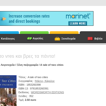
Αγγελίες
Κατάλογος
Ξενοδοχεία
Βιβλία
το vres και βρες τα πάντα!
/
Λογοτεχνία
/
Ξένη πεζογραφία
/ A tale of two cities
Τίτλος : A tale of two cities
Συγγραφέας :
Ντίκενς, Κάρολος
ISBN : 1853260398
ISBN 13 : 9781853260391
Εκδόσεις :
WORDSWORTH EDITIONS
Σελίδες : 352
Τιμή:
2.50 euro