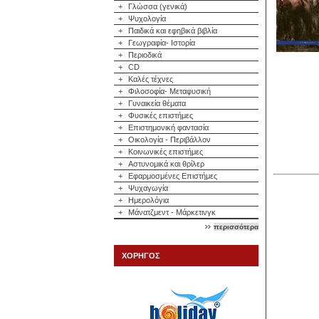
+
Γλώσσα (γενικά)
+
Ψυχολογία
+
Παιδικά και εφηβικά βιβλία
+
Γεωγραφία- Ιστορία
+
Περιοδικά
+
CD
+
Καλές τέχνες
+
Φιλοσοφία- Μεταφυσική
+
Γυναικεία θέματα
+
Φυσικές επιστήμες
+
Επιστημονική φαντασία
+
Οικολογία - Περιβάλλον
+
Κοινωνικές επιστήμες
+
Αστυνομικά και θρίλερ
+
Εφαρμοσμένες Επιστήμες
+
Ψυχαγωγία
+
Ημερολόγια
+
Μάνατζμεντ - Μάρκετινγκ
περισσότερα
ΧΟΡΗΓΟΣ