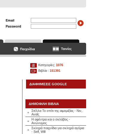
Email
Password
Ταινίες
Παιχνίδια
Κατηγορίες:
1076
Βιβλία :
151391
ΔΙΑΦΗΜΙΣΕΙΣ GOOGLE
ΔΗΜΟΦΙΛΗ ΒΙΒΛΙΑ
Στέλλα Το σπίτι της αιμομιξίας - Νιν,
+
Αναΐς
Η αφέντρα και ο σκλάβος -
+
Ανώνυμος
Σκληρά παιχνίδια για σκληρά αγόρια
+
- Self, Will