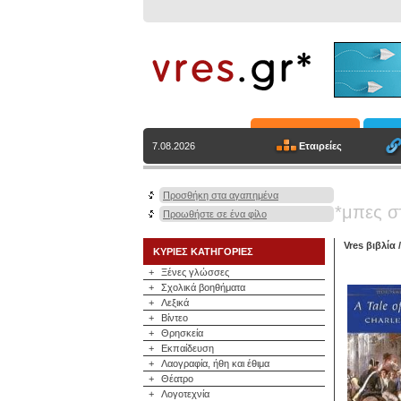
Εταιρείες
7.08.2026
Προσθήκη στα αγαπημένα
*μπες σ
Προωθήστε σε ένα φίλο
Vres βιβλία
ΚΥΡΙΕΣ ΚΑΤΗΓΟΡΙΕΣ
+
Ξένες γλώσσες
+
Σχολικά βοηθήματα
+
Λεξικά
+
Βίντεο
+
Θρησκεία
+
Εκπαίδευση
+
Λαογραφία, ήθη και έθιμα
+
Θέατρο
+
Λογοτεχνία