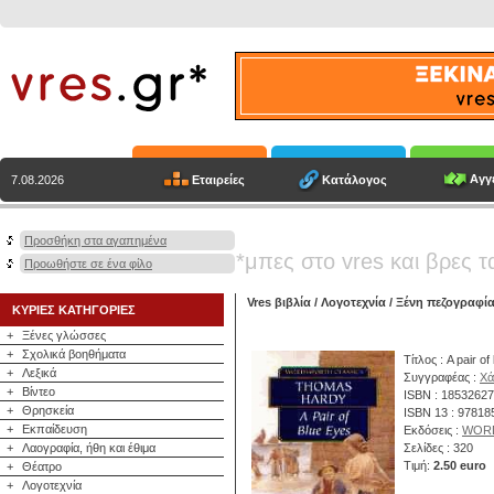
Αγγε
Εταιρείες
Κατάλογος
7.08.2026
Προσθήκη στα αγαπημένα
*μπες στο vres και βρες τ
Προωθήστε σε ένα φίλο
Vres βιβλία
/
Λογοτεχνία
/
Ξένη πεζογραφί
ΚΥΡΙΕΣ ΚΑΤΗΓΟΡΙΕΣ
+
Ξένες γλώσσες
+
Σχολικά βοηθήματα
Τίτλος : A pair o
+
Λεξικά
Συγγραφέας :
Χά
+
Βίντεο
ISBN : 1853262
+
Θρησκεία
ISBN 13 : 9781
+
Εκπαίδευση
Εκδόσεις :
WOR
+
Λαογραφία, ήθη και έθιμα
Σελίδες : 320
Τιμή:
2.50 euro
+
Θέατρο
+
Λογοτεχνία