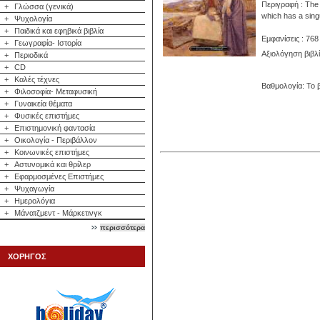
Περιγραφή : The l
+
Γλώσσα (γενικά)
which has a sing
+
Ψυχολογία
+
Παιδικά και εφηβικά βιβλία
Εμφανίσεις : 768
+
Γεωγραφία- Ιστορία
Αξιολόγηση βιβλ
+
Περιοδικά
+
CD
+
Καλές τέχνες
Βαθμολογία: Το β
+
Φιλοσοφία- Μεταφυσική
+
Γυναικεία θέματα
+
Φυσικές επιστήμες
+
Επιστημονική φαντασία
+
Οικολογία - Περιβάλλον
+
Κοινωνικές επιστήμες
+
Αστυνομικά και θρίλερ
+
Εφαρμοσμένες Επιστήμες
+
Ψυχαγωγία
+
Ημερολόγια
+
Μάνατζμεντ - Μάρκετινγκ
περισσότερα
ΧΟΡΗΓΟΣ