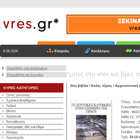
Αγγε
Εταιρείες
Κατάλογος
8.08.2026
Προσθήκη στα αγαπημένα
*μπες στο vres και βρες τ
Προωθήστε σε ένα φίλο
Vres βιβλία
/
Καλές τέχνες
/
Αρχιτεκτονική
/
ΚΥΡΙΕΣ ΚΑΤΗΓΟΡΙΕΣ
+
Ξένες γλώσσες
+
Σχολικά βοηθήματα
Τίτλος : Οι 
+
Λεξικά
Συγγραφέας
+
Βίντεο
ISBN : 9602
+
Θρησκεία
ISBN 13 : 9
+
Εκπαίδευση
Εκδόσεις :
Π
+
Λαογραφία, ήθη και έθιμα
Χρονολογία 
Σελίδες : 35
+
Θέατρο
Τιμή:
19.19 
+
Λογοτεχνία