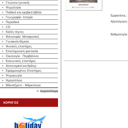
+
Γλώσσα (γενικά)
+
Ψυχολογία
+
Παιδικά και εφηβικά βιβλία
Εμφανίσεις :
+
Γεωγραφία- Ιστορία
Αξιολόγηση 
+
Περιοδικά
+
CD
+
Καλές τέχνες
Βαθμολογία: 
+
Φιλοσοφία- Μεταφυσική
+
Γυναικεία θέματα
+
Φυσικές επιστήμες
+
Επιστημονική φαντασία
+
Οικολογία - Περιβάλλον
+
Κοινωνικές επιστήμες
+
Αστυνομικά και θρίλερ
+
Εφαρμοσμένες Επιστήμες
+
Ψυχαγωγία
+
Ημερολόγια
+
Μάνατζμεντ - Μάρκετινγκ
περισσότερα
ΧΟΡΗΓΟΣ