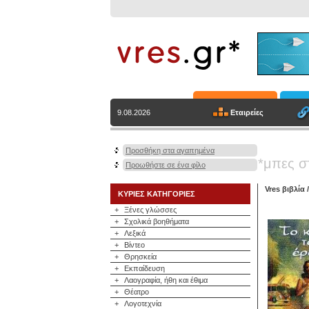
Εταιρείες
9.08.2026
Προσθήκη στα αγαπημένα
*μπες σ
Προωθήστε σε ένα φίλο
Vres βιβλία
ΚΥΡΙΕΣ ΚΑΤΗΓΟΡΙΕΣ
+
Ξένες γλώσσες
+
Σχολικά βοηθήματα
+
Λεξικά
+
Βίντεο
+
Θρησκεία
+
Εκπαίδευση
+
Λαογραφία, ήθη και έθιμα
+
Θέατρο
+
Λογοτεχνία