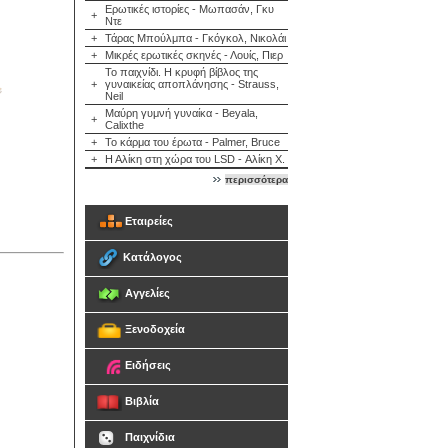
Ερωτικές ιστορίες - Μωπασάν, Γκυ
+
Ντε
+
Τάρας Μπούλμπα - Γκόγκολ, Νικολάι
+
Μικρές ερωτικές σκηνές - Λουίς, Πιερ
Το παιχνίδι. Η κρυφή βίβλος της
+
γυναικείας αποπλάνησης - Strauss,
Neil
Μαύρη γυμνή γυναίκα - Beyala,
+
Calixthe
+
Το κάρμα του έρωτα - Palmer, Bruce
+
Η Αλίκη στη χώρα του LSD - Αλίκη Χ.
περισσότερα
Εταιρείες
Κατάλογος
Αγγελίες
Ξενοδοχεία
Ειδήσεις
Βιβλία
Παιχνίδια