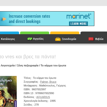
Αγγελίες
Κατάλογος
Ξενοδοχεία
Βιβλία
το vres και βρες τα πάντα!
/
Λογοτεχνία
/
Ξένη πεζογραφία
/ Το κάρμα του έρωτα
Τίτλος : Το κάρμα του έρωτα
Συγγραφέας :
Palmer, Bruce
Μετάφραση : Μαθιόπουλος, Γιώργος
ISBN : 9607002997
ISBN 13 : 9789607002990
Εκδόσεις :
AQUARIUS
Χρονολογία έκδοσης : 1995
Σελίδες : 278