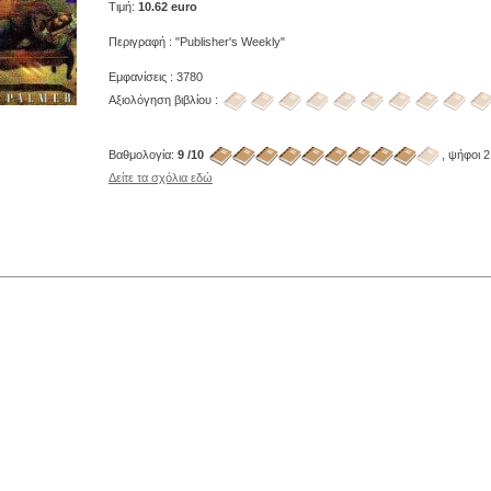
Τιμή:
10.62 euro
Περιγραφή : "Publisher's Weekly"
Εμφανίσεις : 3780
Αξιολόγηση βιβλίου :
Βαθμολογία:
9 /10
, ψήφοι 2
Δείτε τα σχόλια εδώ