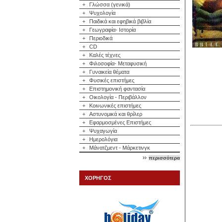
+
Γλώσσα (γενικά)
+
Ψυχολογία
+
Παιδικά και εφηβικά βιβλία
+
Γεωγραφία- Ιστορία
+
Περιοδικά
+
CD
+
Καλές τέχνες
+
Φιλοσοφία- Μεταφυσική
+
Γυναικεία θέματα
+
Φυσικές επιστήμες
+
Επιστημονική φαντασία
+
Οικολογία - Περιβάλλον
+
Κοινωνικές επιστήμες
+
Αστυνομικά και θρίλερ
+
Εφαρμοσμένες Επιστήμες
+
Ψυχαγωγία
+
Ημερολόγια
+
Μάνατζμεντ - Μάρκετινγκ
περισσότερα
ΧΟΡΗΓΟΣ