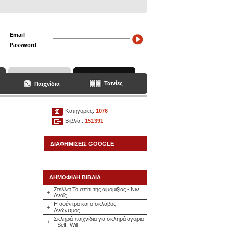
Email
Password
Ταινίες
Παιχνίδια
Κατηγορίες:
1076
Βιβλία :
151391
ΔΙΑΦΗΜΙΣΕΙΣ GOOGLE
ΔΗΜΟΦΙΛΗ ΒΙΒΛΙΑ
Στέλλα Το σπίτι της αιμομιξίας - Νιν,
+
Αναΐς
Η αφέντρα και ο σκλάβος -
+
Ανώνυμος
Σκληρά παιχνίδια για σκληρά αγόρια
+
- Self, Will