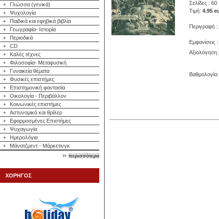
Σελίδες : 60
+
Γλώσσα (γενικά)
Τιμή:
4.95 e
+
Ψυχολογία
+
Παιδικά και εφηβικά βιβλία
Περιγραφή :
+
Γεωγραφία- Ιστορία
+
Περιοδικά
Εμφανίσεις :
+
CD
Αξιολόγηση 
+
Καλές τέχνες
+
Φιλοσοφία- Μεταφυσική
+
Γυναικεία θέματα
Βαθμολογία: 
+
Φυσικές επιστήμες
+
Επιστημονική φαντασία
+
Οικολογία - Περιβάλλον
+
Κοινωνικές επιστήμες
+
Αστυνομικά και θρίλερ
+
Εφαρμοσμένες Επιστήμες
+
Ψυχαγωγία
+
Ημερολόγια
+
Μάνατζμεντ - Μάρκετινγκ
περισσότερα
ΧΟΡΗΓΟΣ