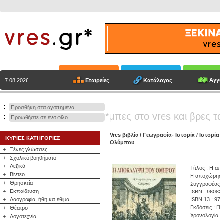
Αγγε
Εταιρείες
Κατάλογος
7.08.2026
Προσθήκη στα αγαπημένα
*μπες στο vres και βρες τ
Προωθήστε σε ένα φίλο
Vres βιβλία
/
Γεωγραφία- Ιστορία
/
Ιστορί
ΚΥΡΙΕΣ ΚΑΤΗΓΟΡΙΕΣ
Ολύμπου
+
Ξένες γλώσσες
+
Σχολικά βοηθήματα
+
Λεξικά
Τίτλος : Η
+
Βίντεο
Η αποχώρη
+
Θρησκεία
Συγγραφέας
+
Εκπαίδευση
ISBN : 9608
+
Λαογραφία, ήθη και έθιμα
ISBN 13 : 9
Εκδόσεις :
Π
+
Θέατρο
Χρονολογία 
+
Λογοτεχνία