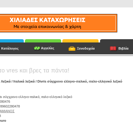
Αγγελίες
Κατάλογος
Ξενοδοχεία
Βιβλία
το vres και βρες τα πάντα!
/
Λεξικά
/
Ιταλικά λεξικά
/ Divris σύγχρονο ελληνο-ιταλικό, ιταλο-ελληνικό λεξικό
ris σύγχρονο ελληνο-ιταλικό, ιταλο-ελληνικό λεξικό
2280476
9789602280478
ΑΜΙΑΝΟΣ
8
euro