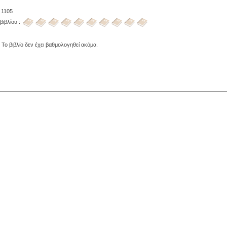
 1105
βιβλίου :
 Το βιβλίο δεν έχει βαθμολογηθεί ακόμα.