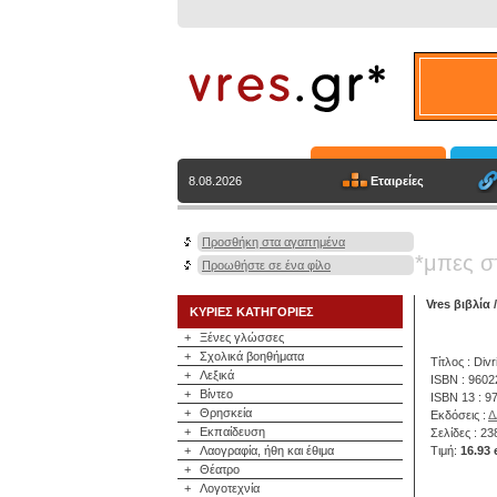
Εταιρείες
8.08.2026
Προσθήκη στα αγαπημένα
*μπες σ
Προωθήστε σε ένα φίλο
Vres βιβλία
ΚΥΡΙΕΣ ΚΑΤΗΓΟΡΙΕΣ
+
Ξένες γλώσσες
+
Σχολικά βοηθήματα
Τίτλος : Div
+
Λεξικά
ISBN : 960
+
Βίντεο
ISBN 13 : 
+
Θρησκεία
Εκδόσεις :
Δ
+
Εκπαίδευση
Σελίδες : 23
+
Λαογραφία, ήθη και έθιμα
Τιμή:
16.93 
+
Θέατρο
+
Λογοτεχνία