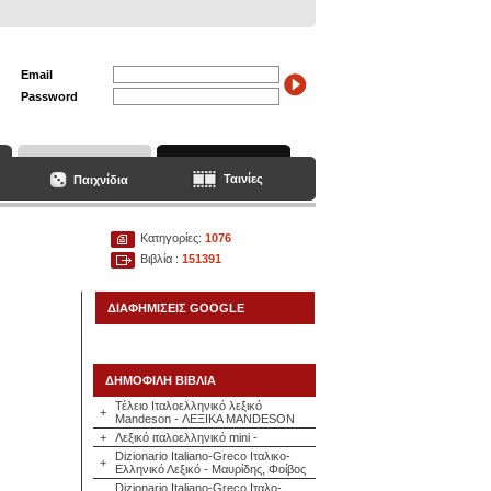
Email
Password
Ταινίες
Παιχνίδια
Κατηγορίες:
1076
Βιβλία :
151391
ΔΙΑΦΗΜΙΣΕΙΣ GOOGLE
ΔΗΜΟΦΙΛΗ ΒΙΒΛΙΑ
Τέλειο Ιταλοελληνικό λεξικό
+
Mandeson - ΛΕΞΙΚΑ MANDESON
+
Λεξικό ιταλοελληνικό mini -
Dizionario Italiano-Greco Ιταλικο-
+
Ελληνικό Λεξικό - Μαυρίδης, Φοίβος
Dizionario Italiano-Greco Ιταλο-