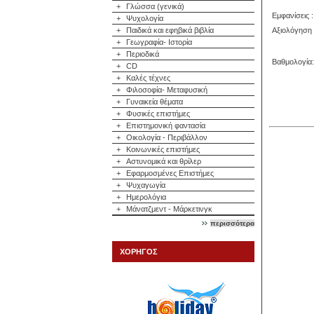
+
Γλώσσα (γενικά)
Εμφανίσεις :
+
Ψυχολογία
Αξιολόγηση 
+
Παιδικά και εφηβικά βιβλία
+
Γεωγραφία- Ιστορία
+
Περιοδικά
Βαθμολογία:
+
CD
+
Καλές τέχνες
+
Φιλοσοφία- Μεταφυσική
+
Γυναικεία θέματα
+
Φυσικές επιστήμες
+
Επιστημονική φαντασία
+
Οικολογία - Περιβάλλον
+
Κοινωνικές επιστήμες
+
Αστυνομικά και θρίλερ
+
Εφαρμοσμένες Επιστήμες
+
Ψυχαγωγία
+
Ημερολόγια
+
Μάνατζμεντ - Μάρκετινγκ
περισσότερα
ΧΟΡΗΓΟΣ