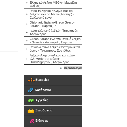
+
Ελληνικό Λεξικό MEGA - Μαυρίδης,
Φοίβος
Ιταλο-Ελληνικό Ελληνο-Ιταλικό
+
Λεξικό Lexicon Micro (Τσέπης) -
Συλλογικό έργο
Dizionario Italiano-Greco Greco-
+
Italiano - Kapatu, P.
Ιταλο-ελληνικό λεξικό - Τσουκανάς,
+
Αλέξανδρος
Greco-Italiano Ελληνο-Ιταλικό λεξικό
+
- Grande - Λουκαρέλι, Ευγενία
Ιταλοελληνικό λεξικό επιστημονικών
+
όρων - Τσιαμπάος, Ευστάθιος
Λεξικό ελληνο-ιταλικόν και ιταλο-
+
ελληνικόν της τσέπης -
Παπαδημητρίου, Αλέξανδρος
περισσότερα
Εταιρείες
Κατάλογος
Αγγελίες
Ξενοδοχεία
Ειδήσεις