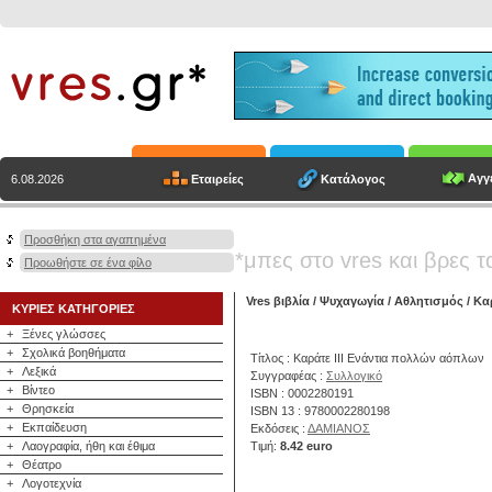
Αγγε
Εταιρείες
Κατάλογος
6.08.2026
Προσθήκη στα αγαπημένα
*μπες στο vres και βρες τ
Προωθήστε σε ένα φίλο
Vres βιβλία
/
Ψυχαγωγία
/
Αθλητισμός
/ Κα
ΚΥΡΙΕΣ ΚΑΤΗΓΟΡΙΕΣ
+
Ξένες γλώσσες
+
Σχολικά βοηθήματα
Τίτλος : Καράτε ΙΙΙ Ενάντια πολλών αόπλων
+
Λεξικά
Συγγραφέας :
Συλλογικό
+
Βίντεο
ISBN : 0002280191
+
Θρησκεία
ISBN 13 : 9780002280198
+
Εκπαίδευση
Εκδόσεις :
ΔΑΜΙΑΝΟΣ
+
Λαογραφία, ήθη και έθιμα
Τιμή:
8.42 euro
+
Θέατρο
+
Λογοτεχνία