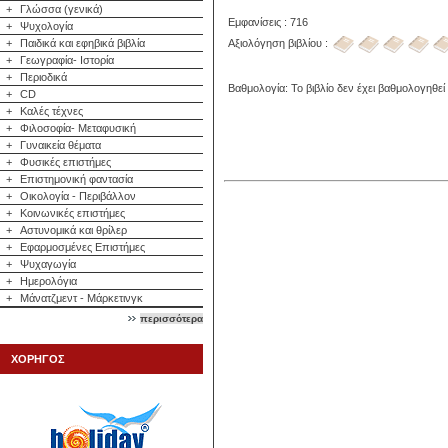
+
Γλώσσα (γενικά)
Εμφανίσεις : 716
+
Ψυχολογία
Αξιολόγηση βιβλίου :
+
Παιδικά και εφηβικά βιβλία
+
Γεωγραφία- Ιστορία
+
Περιοδικά
Βαθμολογία: Το βιβλίο δεν έχει βαθμολογηθεί
+
CD
+
Καλές τέχνες
+
Φιλοσοφία- Μεταφυσική
+
Γυναικεία θέματα
+
Φυσικές επιστήμες
+
Επιστημονική φαντασία
+
Οικολογία - Περιβάλλον
+
Κοινωνικές επιστήμες
+
Αστυνομικά και θρίλερ
+
Εφαρμοσμένες Επιστήμες
+
Ψυχαγωγία
+
Ημερολόγια
+
Μάνατζμεντ - Μάρκετινγκ
περισσότερα
ΧΟΡΗΓΟΣ