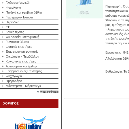
+
Γλώσσα (γενικά)
Περιγραφή : Όσο
+
Ψυχολογία
ταυτότητα και θ
+
Παιδικά και εφηβικά βιβλία
μάθουμε να ρωτά
+
Γεωγραφία- Ιστορία
Ψάχνουμε σε σημ
+
Περιοδικά
μας, η σύγχυσι 
+
CD
πληρώνουμε ως έ
+
Καλές τέχνες
ανατολισμός, έν
+
Φιλοσοφία- Μεταφυσική
της δικής τους Α
+
Γυναικεία θέματα
τέσσερα σημεία τ
+
Φυσικές επιστήμες
+
Επιστημονική φαντασία
Εμφανίσεις : 841
+
Οικολογία - Περιβάλλον
Αξιολόγηση βιβλ
+
Κοινωνικές επιστήμες
+
Αστυνομικά και θρίλερ
+
Εφαρμοσμένες Επιστήμες
Βαθμολογία: Το β
+
Ψυχαγωγία
+
Ημερολόγια
+
Μάνατζμεντ - Μάρκετινγκ
περισσότερα
ΧΟΡΗΓΟΣ