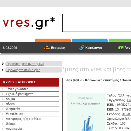
Αγγε
Εταιρείες
Κατάλογος
8.08.2026
Προσθήκη στα αγαπημένα
*μπες στο vres και βρες τ
Προωθήστε σε ένα φίλο
Vres βιβλία
/
Κοινωνικές επιστήμες
/
Πολιτ
ΚΥΡΙΕΣ ΚΑΤΗΓΟΡΙΕΣ
+
Ξένες γλώσσες
+
Σχολικά βοηθήματα
Τίτλος : Έλληνες
+
Λεξικά
Συγγραφέας :
Ρά
+
Βίντεο
ISBN : 9605272
+
Θρησκεία
ISBN 13 : 9789
+
Εκπαίδευση
Εκδόσεις :
ΑΡΜ
+
Λαογραφία, ήθη και έθιμα
Χρονολογία έκδο
Σελίδες : 106
+
Θέατρο
Τιμή:
5.58 euro
+
Λογοτεχνία