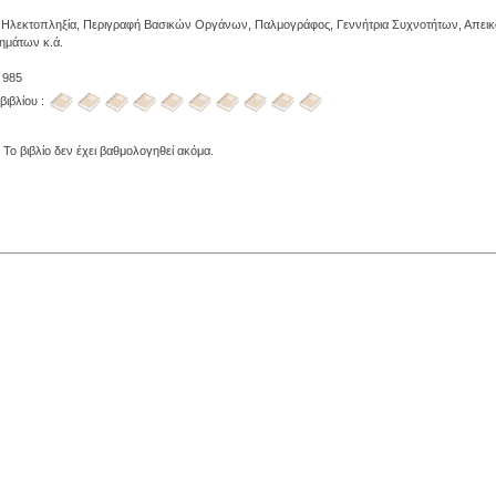
 Ηλεκτοπληξία, Περιγραφή Βασικών Οργάνων, Παλμογράφος, Γεννήτρια Συχνοτήτων, Απεικό
ημάτων κ.ά.
 985
βιβλίου :
 Το βιβλίο δεν έχει βαθμολογηθεί ακόμα.