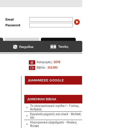
Email
Password
Ταινίες
Παιχνίδια
Κατηγορίες:
1076
Βιβλία :
151391
ΔΙΑΦΗΜΙΣΕΙΣ GOOGLE
ΔΗΜΟΦΙΛΗ ΒΙΒΛΙΑ
Το ηλεκτρολογικό σχέδιο Ι - Γούτης,
+
Ανδρέας
Εργαλεία μηχανές και υλικά - McNeil,
+
Ian
Ηλεκτρονικά εξαρτήματα - Θειόκα,
+
Φώφη