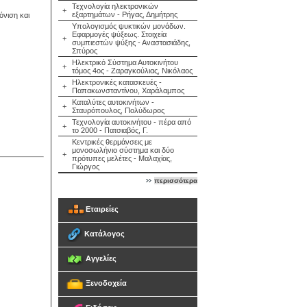
Τεχνολογία ηλεκτρονικών
+
εξαρτημάτων - Ρήγας, Δημήτρης
νιση και
Υπολογισμός ψυκτικών μονάδων.
Εφαρμογές ψύξεως. Στοιχεία
+
συμπιεστών ψύξης - Αναστασιάδης,
Σπύρος
Ηλεκτρικό Σύστημα Αυτοκινήτου
+
τόμος 4ος - Ζαραγκούλιας, Νικόλαος
Ηλεκτρονικές κατασκευές -
+
Παπακωνσταντίνου, Χαράλαμπος
Καταλύτες αυτοκινήτων -
+
Σταυρόπουλος, Πολύδωρος
Τεχνολογία αυτοκινήτου - πέρα από
+
το 2000 - Πατσιαβός, Γ.
Κεντρικές θερμάνσεις με
μονοσωλήνιο σύστημα και δύο
+
πρότυπες μελέτες - Μαλαχίας,
Γιώργος
περισσότερα
Εταιρείες
Κατάλογος
Αγγελίες
Ξενοδοχεία