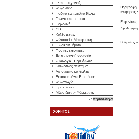
+
Γλώσσα (γενικά)
Περιγραφή :
+
Ψυχολογία
Μετρήσεις Σ
+
Παιδικά και εφηβικά βιβλία
+
Γεωγραφία- Ιστορία
Εμφανίσεις :
+
Περιοδικά
Αξιολόγηση 
+
CD
+
Καλές τέχνες
+
Φιλοσοφία- Μεταφυσική
Βαθμολογία:
+
Γυναικεία θέματα
+
Φυσικές επιστήμες
+
Επιστημονική φαντασία
+
Οικολογία - Περιβάλλον
+
Κοινωνικές επιστήμες
+
Αστυνομικά και θρίλερ
+
Εφαρμοσμένες Επιστήμες
+
Ψυχαγωγία
+
Ημερολόγια
+
Μάνατζμεντ - Μάρκετινγκ
περισσότερα
ΧΟΡΗΓΟΣ