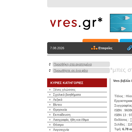
Εταιρείες
7.08.2026
Προσθήκη στα αγαπημένα
*μπες σ
Προωθήστε σε ένα φίλο
Vres βιβλία
ΚΥΡΙΕΣ ΚΑΤΗΓΟΡΙΕΣ
+
Ξένες γλώσσες
+
Σχολικά βοηθήματα
Τίτλος : Ηλ
+
Λεξικά
Εργαστηριακ
+
Βίντεο
Συγγραφέας
+
Θρησκεία
ISBN : 960
+
Εκπαίδευση
ISBN 13 : 
+
Λαογραφία, ήθη και έθιμα
Εκδόσεις :
Τ
Σελίδες : 11
+
Θέατρο
Τιμή:
6.78 e
+
Λογοτεχνία