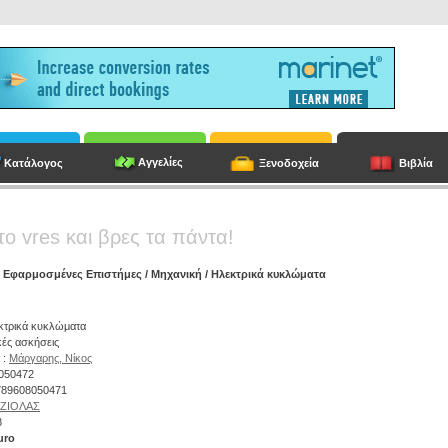
Αγγελίες
Κατάλογος
Ξενοδοχεία
Βιβλία
το vres και βρες τα πάντα!
/
Εφαρμοσμένες Επιστήμες
/
Μηχανική
/ Ηλεκτρικά κυκλώματα
εκτρικά κυκλώματα
ές ασκήσεις
 :
Μάργαρης, Νίκος
8050472
9789608050471
ΖΙΟΛΑΣ
8
uro