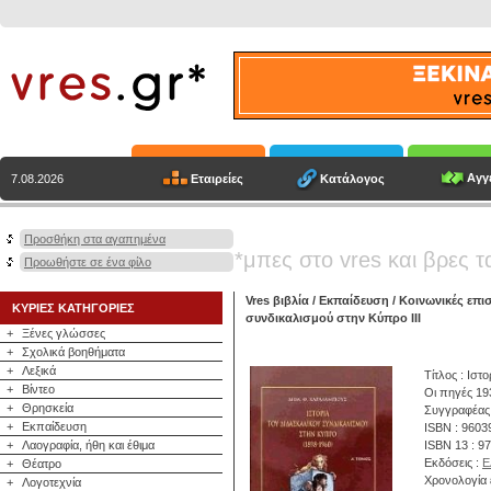
Αγγε
Εταιρείες
Κατάλογος
7.08.2026
Προσθήκη στα αγαπημένα
*μπες στο vres και βρες τ
Προωθήστε σε ένα φίλο
Vres βιβλία
/
Εκπαίδευση
/
Κοινωνικές επι
ΚΥΡΙΕΣ ΚΑΤΗΓΟΡΙΕΣ
συνδικαλισμού στην Κύπρο III
+
Ξένες γλώσσες
+
Σχολικά βοηθήματα
+
Λεξικά
Τίτλος : Ιστ
+
Βίντεο
Οι πηγές 19
+
Θρησκεία
Συγγραφέας
+
Εκπαίδευση
ISBN : 9603
+
Λαογραφία, ήθη και έθιμα
ISBN 13 : 9
Εκδόσεις :
Ε
+
Θέατρο
Χρονολογία 
+
Λογοτεχνία