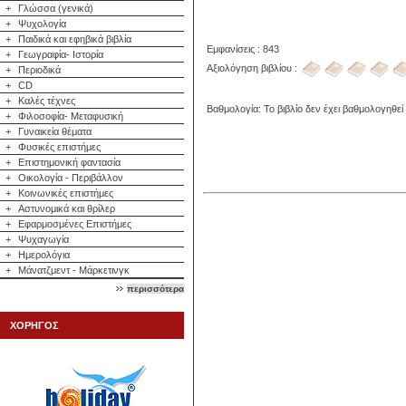
+
Γλώσσα (γενικά)
+
Ψυχολογία
+
Παιδικά και εφηβικά βιβλία
Εμφανίσεις : 843
+
Γεωγραφία- Ιστορία
Αξιολόγηση βιβλίου :
+
Περιοδικά
+
CD
+
Καλές τέχνες
Βαθμολογία: Το βιβλίο δεν έχει βαθμολογηθεί
+
Φιλοσοφία- Μεταφυσική
+
Γυναικεία θέματα
+
Φυσικές επιστήμες
+
Επιστημονική φαντασία
+
Οικολογία - Περιβάλλον
+
Κοινωνικές επιστήμες
+
Αστυνομικά και θρίλερ
+
Εφαρμοσμένες Επιστήμες
+
Ψυχαγωγία
+
Ημερολόγια
+
Μάνατζμεντ - Μάρκετινγκ
περισσότερα
ΧΟΡΗΓΟΣ