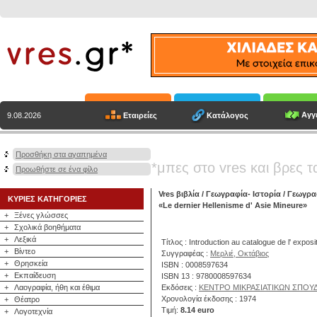
Αγγε
Εταιρείες
Κατάλογος
9.08.2026
Προσθήκη στα αγαπημένα
*μπες στο vres και βρες τ
Προωθήστε σε ένα φίλο
Vres βιβλία
/
Γεωγραφία- Ιστορία
/
Γεωγραφ
ΚΥΡΙΕΣ ΚΑΤΗΓΟΡΙΕΣ
«Le dernier Hellenisme d' Asie Mineure»
+
Ξένες γλώσσες
+
Σχολικά βοηθήματα
+
Λεξικά
Τίτλος : Introduction au catalogue de l' expos
+
Βίντεο
Συγγραφέας :
Μερλιέ, Οκτάβιος
+
Θρησκεία
ISBN : 0008597634
+
Εκπαίδευση
ISBN 13 : 9780008597634
+
Λαογραφία, ήθη και έθιμα
Εκδόσεις :
ΚΕΝΤΡΟ ΜΙΚΡΑΣΙΑΤΙΚΩΝ ΣΠΟΥ
Χρονολογία έκδοσης : 1974
+
Θέατρο
Τιμή:
8.14 euro
+
Λογοτεχνία