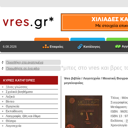
Αγγε
Εταιρείες
Κατάλογος
6.08.2026
Προσθήκη στα αγαπημένα
*μπες στο vres και βρες τ
Προωθήστε σε ένα φίλο
Vres βιβλία
/
Λογοτεχνία
/
Μουσική Βιογρα
ΚΥΡΙΕΣ ΚΑΤΗΓΟΡΙΕΣ
μεγαλοφυίας
+
Ξένες γλώσσες
+
Σχολικά βοηθήματα
+
Λεξικά
Τίτλος : Μότ
+
Βίντεο
Συγγραφέας
+
Θρησκεία
Μετάφραση :
+
Εκπαίδευση
ISBN : 9605
+
Λαογραφία, ήθη και έθιμα
ISBN 13 : 9
Εκδόσεις :
Ι
+
Θέατρο
Χρονολογία 
+
Λογοτεχνία