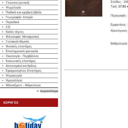
Σελίδες : 19
+
Γλώσσα (γενικά)
Τιμή:
17.91 
+
Ψυχολογία
+
Παιδικά και εφηβικά βιβλία
Περιγραφή :
+
Γεωγραφία- Ιστορία
+
Περιοδικά
Εμφανίσεις :
+
CD
Αξιολόγηση 
+
Καλές τέχνες
+
Φιλοσοφία- Μεταφυσική
+
Γυναικεία θέματα
Βαθμολογία: 
+
Φυσικές επιστήμες
+
Επιστημονική φαντασία
+
Οικολογία - Περιβάλλον
+
Κοινωνικές επιστήμες
+
Αστυνομικά και θρίλερ
+
Εφαρμοσμένες Επιστήμες
+
Ψυχαγωγία
+
Ημερολόγια
+
Μάνατζμεντ - Μάρκετινγκ
περισσότερα
ΧΟΡΗΓΟΣ