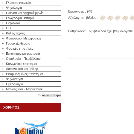
+
Γλώσσα (γενικά)
+
Ψυχολογία
Εμφανίσεις : 948
+
Παιδικά και εφηβικά βιβλία
Αξιολόγηση βιβλίου :
+
Γεωγραφία- Ιστορία
+
Περιοδικά
+
CD
Βαθμολογία: Το βιβλίο δεν έχει βαθμολογηθεί
+
Καλές τέχνες
+
Φιλοσοφία- Μεταφυσική
+
Γυναικεία θέματα
+
Φυσικές επιστήμες
+
Επιστημονική φαντασία
+
Οικολογία - Περιβάλλον
+
Κοινωνικές επιστήμες
+
Αστυνομικά και θρίλερ
+
Εφαρμοσμένες Επιστήμες
+
Ψυχαγωγία
+
Ημερολόγια
+
Μάνατζμεντ - Μάρκετινγκ
περισσότερα
ΧΟΡΗΓΟΣ