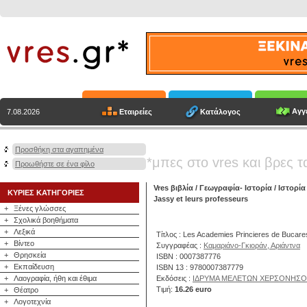
Αγγε
Εταιρείες
Κατάλογος
7.08.2026
Προσθήκη στα αγαπημένα
*μπες στο vres και βρες τ
Προωθήστε σε ένα φίλο
Vres βιβλία
/
Γεωγραφία- Ιστορία
/
Ιστορί
ΚΥΡΙΕΣ ΚΑΤΗΓΟΡΙΕΣ
Jassy et leurs professeurs
+
Ξένες γλώσσες
+
Σχολικά βοηθήματα
+
Λεξικά
Τίτλος : Les Academies Princieres de Bucares
+
Βίντεο
Συγγραφέας :
Καμαριάνο-Γκιοράν, Αριάντνα
+
Θρησκεία
ISBN : 0007387776
+
Εκπαίδευση
ISBN 13 : 9780007387779
+
Λαογραφία, ήθη και έθιμα
Εκδόσεις :
ΙΔΡΥΜΑ ΜΕΛΕΤΩΝ ΧΕΡΣΟΝΗΣΟ
Τιμή:
16.26 euro
+
Θέατρο
+
Λογοτεχνία