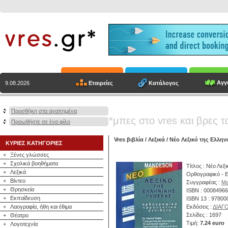
Αγγε
Εταιρείες
Κατάλογος
9.08.2026
Προσθήκη στα αγαπημένα
*μπες στο vres και βρες τ
Προωθήστε σε ένα φίλο
Vres βιβλία
/
Λεξικά
/ Νέο Λεξικό της Ελλην
ΚΥΡΙΕΣ ΚΑΤΗΓΟΡΙΕΣ
+
Ξένες γλώσσες
+
Σχολικά βοηθήματα
Τίτλος : Νέο Λεξ
+
Λεξικά
Ορθογραφικό - Ε
+
Βίντεο
Συγγραφέας :
Ma
+
Θρησκεία
ISBN : 0008496
+
Εκπαίδευση
ISBN 13 : 9780
+
Λαογραφία, ήθη και έθιμα
Εκδόσεις :
ΔΙΑΓΟ
Σελίδες : 1697
+
Θέατρο
Τιμή:
7.24 euro
+
Λογοτεχνία