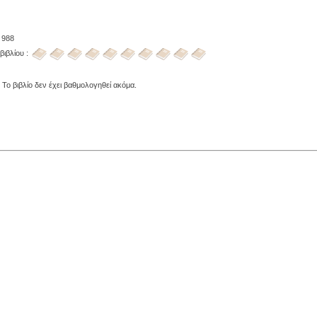
 988
βιβλίου :
 Το βιβλίο δεν έχει βαθμολογηθεί ακόμα.