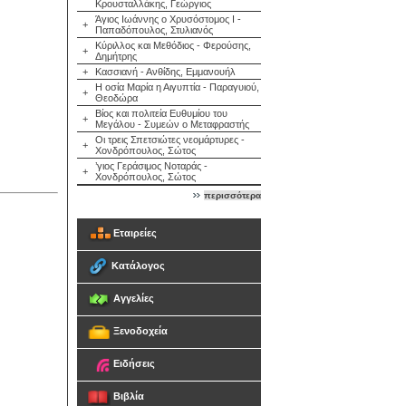
Κρουσταλλάκης, Γεώργιος
Άγιος Ιωάννης ο Χρυσόστομος Ι -
+
Παπαδόπουλος, Στυλιανός
Κύριλλος και Μεθόδιος - Φερούσης,
+
Δημήτρης
+
Κασσιανή - Ανθίδης, Εμμανουήλ
Η οσία Μαρία η Αιγυπτία - Παραγυιού,
+
Θεοδώρα
Βίος και πολιτεία Ευθυμίου του
+
Μεγάλου - Συμεών ο Μεταφραστής
Οι τρεις Σπετσιώτες νεομάρτυρες -
+
Χονδρόπουλος, Σώτος
’γιος Γεράσιμος Νοταράς -
+
Χονδρόπουλος, Σώτος
περισσότερα
Εταιρείες
Κατάλογος
Αγγελίες
Ξενοδοχεία
Ειδήσεις
Βιβλία