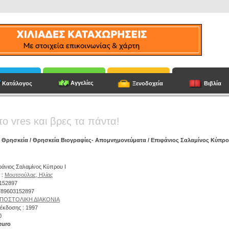
Αγγελίες
Κατάλογος
Ξενοδοχεία
Βιβλία
το vres και βρες τα πάντα!
/
Θρησκεία
/
Θρησκεία Βιογραφίες- Απομνημονεύματα
/ Επιφάνιος Σαλαμίνος Κύπρο
ιφάνιος Σαλαμίνος Κύπρου Ι
 :
Μουτσούλας, Ηλίας
3152897
9789603152897
ΠΟΣΤΟΛΙΚΗ ΔΙΑΚΟΝΙΑ
έκδοσης : 1997
0
euro