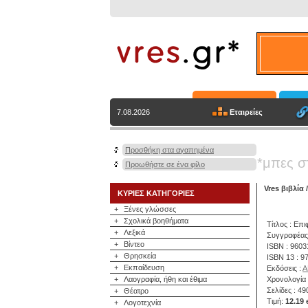
Εταιρείες
7.08.2026
Προσθήκη στα αγαπημένα
*μπες σ
Προωθήστε σε ένα φίλο
Vres βιβλία
ΚΥΡΙΕΣ ΚΑΤΗΓΟΡΙΕΣ
+
Ξένες γλώσσες
+
Σχολικά βοηθήματα
Τίτλος : Επ
+
Λεξικά
Συγγραφέας
+
Βίντεο
ISBN : 960
+
Θρησκεία
ISBN 13 : 
+
Εκπαίδευση
Εκδόσεις :
Α
+
Λαογραφία, ήθη και έθιμα
Χρονολογία 
Σελίδες : 49
+
Θέατρο
Τιμή:
12.19 
+
Λογοτεχνία