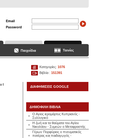
Email
Password
Ταινίες
Παιχνίδια
Κατηγορίες:
1076
Βιβλία :
151391
υ Ι
ΔΙΑΦΗΜΙΣΕΙΣ GOOGLE
ΔΗΜΟΦΙΛΗ ΒΙΒΛΙΑ
Ο Αγιος ιερομάρτυς Κυπριανός -
+
Συλλογικό
Η ζωή και τα θαύματα του Αγίου
+
Νικολάου - Συμεών ο Μεταφραστής
Γέρων Πορφύριος ο πνευματικός
+
πατέρας και παιδαγωγός -