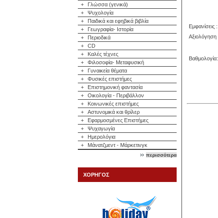
+
Γλώσσα (γενικά)
+
Ψυχολογία
+
Παιδικά και εφηβικά βιβλία
Εμφανίσεις :
+
Γεωγραφία- Ιστορία
Αξιολόγηση 
+
Περιοδικά
+
CD
+
Καλές τέχνες
Βαθμολογία:
+
Φιλοσοφία- Μεταφυσική
+
Γυναικεία θέματα
+
Φυσικές επιστήμες
+
Επιστημονική φαντασία
+
Οικολογία - Περιβάλλον
+
Κοινωνικές επιστήμες
+
Αστυνομικά και θρίλερ
+
Εφαρμοσμένες Επιστήμες
+
Ψυχαγωγία
+
Ημερολόγια
+
Μάνατζμεντ - Μάρκετινγκ
περισσότερα
ΧΟΡΗΓΟΣ