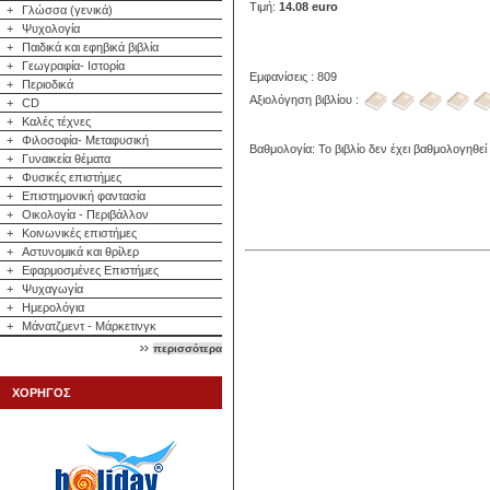
Τιμή:
14.08 euro
+
Γλώσσα (γενικά)
+
Ψυχολογία
+
Παιδικά και εφηβικά βιβλία
+
Γεωγραφία- Ιστορία
Εμφανίσεις : 809
+
Περιοδικά
Αξιολόγηση βιβλίου :
+
CD
+
Καλές τέχνες
+
Φιλοσοφία- Μεταφυσική
Βαθμολογία: Το βιβλίο δεν έχει βαθμολογηθεί
+
Γυναικεία θέματα
+
Φυσικές επιστήμες
+
Επιστημονική φαντασία
+
Οικολογία - Περιβάλλον
+
Κοινωνικές επιστήμες
+
Αστυνομικά και θρίλερ
+
Εφαρμοσμένες Επιστήμες
+
Ψυχαγωγία
+
Ημερολόγια
+
Μάνατζμεντ - Μάρκετινγκ
περισσότερα
ΧΟΡΗΓΟΣ