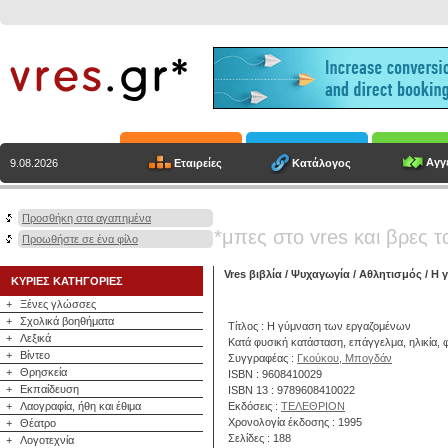
Αγγε
Εταιρείες
Κατάλογος
9.08.2026
Προσθήκη στα αγαπημένα
*μπες στο vres και βρες τ
Προωθήστε σε ένα φίλο
Vres βιβλία
/
Ψυχαγωγία
/
Αθλητισμός
/ Η 
ΚΥΡΙΕΣ ΚΑΤΗΓΟΡΙΕΣ
+
Ξένες γλώσσες
+
Σχολικά βοηθήματα
Τίτλος : Η γύμναση των εργαζομένων
+
Λεξικά
Κατά φυσική κατάσταση, επάγγελμα, ηλικία, 
+
Βίντεο
Συγγραφέας :
Γκούκου, Μπογδάν
+
Θρησκεία
ISBN : 9608410029
+
Εκπαίδευση
ISBN 13 : 9789608410022
+
Λαογραφία, ήθη και έθιμα
Εκδόσεις :
ΤΕΛΕΘΡΙΟΝ
Χρονολογία έκδοσης : 1995
+
Θέατρο
Σελίδες : 188
+
Λογοτεχνία