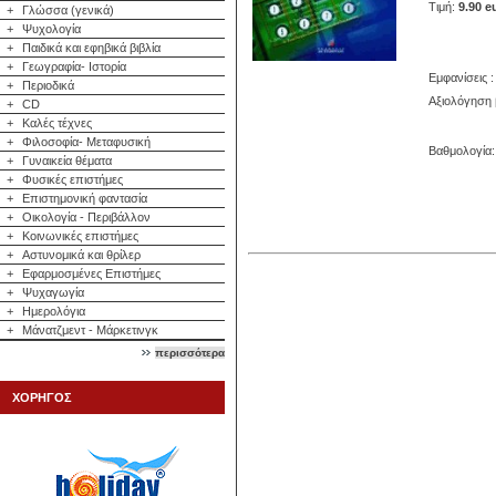
Τιμή:
9.90 e
+
Γλώσσα (γενικά)
+
Ψυχολογία
+
Παιδικά και εφηβικά βιβλία
+
Γεωγραφία- Ιστορία
Εμφανίσεις :
+
Περιοδικά
Αξιολόγηση 
+
CD
+
Καλές τέχνες
+
Φιλοσοφία- Μεταφυσική
Βαθμολογία: 
+
Γυναικεία θέματα
+
Φυσικές επιστήμες
+
Επιστημονική φαντασία
+
Οικολογία - Περιβάλλον
+
Κοινωνικές επιστήμες
+
Αστυνομικά και θρίλερ
+
Εφαρμοσμένες Επιστήμες
+
Ψυχαγωγία
+
Ημερολόγια
+
Μάνατζμεντ - Μάρκετινγκ
περισσότερα
ΧΟΡΗΓΟΣ