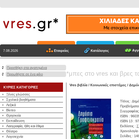
Αγγε
Εταιρείες
Κατάλογος
7.08.2026
Προσθήκη στα αγαπημένα
*μπες στο vres και βρες τ
Προωθήστε σε ένα φίλο
Vres βιβλία
/
Κοινωνικές επιστήμες
/
Δημόσ
ΚΥΡΙΕΣ ΚΑΤΗΓΟΡΙΕΣ
+
Ξένες γλώσσες
+
Σχολικά βοηθήματα
Τίτλος : Δημ
+
Λεξικά
Προβλήματα 
+
Βίντεο
Συγγραφέας
+
Θρησκεία
ISBN : 9603
+
Εκπαίδευση
ISBN 13 : 9
+
Λαογραφία, ήθη και έθιμα
Εκδόσεις :
Σ
Χρονολογία 
+
Θέατρο
Σελίδες : 14
+
Λογοτεχνία