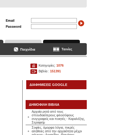
Email
Password
Ταινίες
Παιχνίδια
Κατηγορίες:
1076
Βιβλία :
151391
ΔΙΑΦΗΜΙΣΕΙΣ GOOGLE
ΔΗΜΟΦΙΛΗ ΒΙΒΛΙΑ
Αρχαία ρητά από τους
σπουδαιότερους φιλοσόφους
+
συγγραφείς και ποιητές - Καραλέξης,
Σεραφείμ
Σοφίες, όμορφα λόγια, πικρές
+
αλήθειες από την αρχαιότητα μέχρι
σήμερα - Αραπίδης, Θανάσης