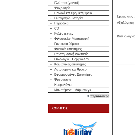
+
Γλώσσα (γενικά)
+
Ψυχολογία
+
Παιδικά και εφηβικά βιβλία
Εμφανίσεις :
+
Γεωγραφία- Ιστορία
Αξιολόγηση 
+
Περιοδικά
+
CD
+
Καλές τέχνες
Βαθμολογία:
+
Φιλοσοφία- Μεταφυσική
+
Γυναικεία θέματα
+
Φυσικές επιστήμες
+
Επιστημονική φαντασία
+
Οικολογία - Περιβάλλον
+
Κοινωνικές επιστήμες
+
Αστυνομικά και θρίλερ
+
Εφαρμοσμένες Επιστήμες
+
Ψυχαγωγία
+
Ημερολόγια
+
Μάνατζμεντ - Μάρκετινγκ
περισσότερα
ΧΟΡΗΓΟΣ