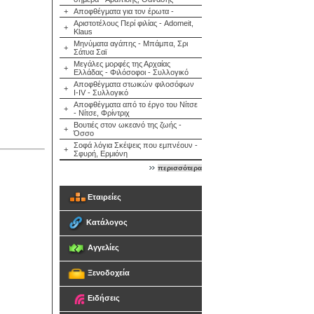
+
Αποφθέγματα για τον έρωτα -
Αριστοτέλους Περί φιλίας - Adomeit,
+
Klaus
Μηνύματα αγάπης - Μπάμπα, Σρι
+
Σάτυα Σαϊ
Μεγάλες μορφές της Αρχαίας
+
Ελλάδας - Φιλόσοφοι - Συλλογικό
Αποφθέγματα στωικών φιλοσόφων
+
Ι-IV - Συλλογικό
Αποφθέγματα από το έργο του Νίτσε
+
- Νίτσε, Φρίντριχ
Βουτιές στον ωκεανό της ζωής -
+
Όσσο
Σοφά λόγια Σκέψεις που εμπνέουν -
+
Σφυρή, Ερμιόνη
περισσότερα
Εταιρείες
Κατάλογος
Αγγελίες
Ξενοδοχεία
Ειδήσεις