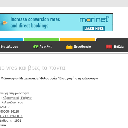
Αγγελίες
Κατάλογος
Ξενοδοχεία
Βιβλία
το vres και βρες τα πάντα!
/
Φιλοσοφία- Μεταφυσική
/
Φιλοσοφία
/ Εισαγωγή στη φιλοσοφία
σαγωγή στη φιλοσοφία
 :
Χάρστχαουζ, Ρόζαλιν
 Κελεσίδου, ’ννα
8426112
9780008426118
ΚΟΥΤΣΟΥΜΠΟΣ
έκδοσης : 1991
euro