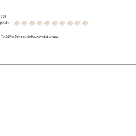
 639
βιβλίου :
 Το βιβλίο δεν έχει βαθμολογηθεί ακόμα.