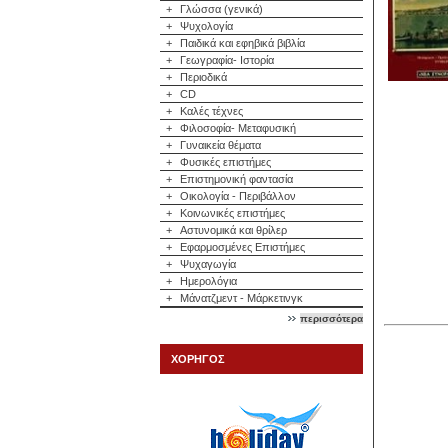
+
Γλώσσα (γενικά)
+
Ψυχολογία
+
Παιδικά και εφηβικά βιβλία
+
Γεωγραφία- Ιστορία
+
Περιοδικά
+
CD
+
Καλές τέχνες
+
Φιλοσοφία- Μεταφυσική
+
Γυναικεία θέματα
+
Φυσικές επιστήμες
+
Επιστημονική φαντασία
+
Οικολογία - Περιβάλλον
+
Κοινωνικές επιστήμες
+
Αστυνομικά και θρίλερ
+
Εφαρμοσμένες Επιστήμες
+
Ψυχαγωγία
+
Ημερολόγια
+
Μάνατζμεντ - Μάρκετινγκ
περισσότερα
ΧΟΡΗΓΟΣ