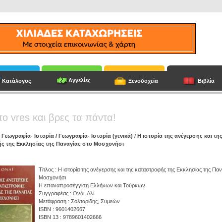
Αγγελίες
Κατάλογος
Ξενοδοχεία
Βιβλία
το vres και βρες τα πάντα!
/
Γεωγραφία- Ιστορία
/
Γεωγραφία- Ιστορία (γενικά)
/ Η ιστορία της ανέγερσης και τη
ς της Εκκλησίας της Παναγίας στο Μοσχονήσι
Τίτλος : Η ιστορία της ανέγερσης και της καταστροφής της Εκκλησίας της Παν
Μοσχονήσι
Η επαναπροσέγγιση Ελλήνων και Τούρκων
Συγγραφέας :
Ονάι, Αλί
Μετάφραση : Σολταρίδης, Συμεών
ISBN : 9601402667
ISBN 13 : 9789601402666