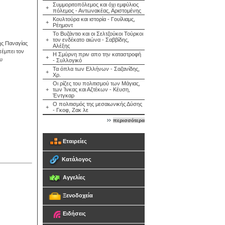
Συμμοριτοπόλεμος και όχι εμφύλιος
+
πόλεμος - Αντωνακέας, Αριστομένης
Κουλτούρα και ιστορία - Γουίλιαμς,
+
Ρέημοντ
Το Βυζάντιο και οι Σελτζούκοι Τούρκοι
+
τον ενδέκατο αιώνα - Σαββίδης,
ης Παναγίας
Αλέξης
πέμπει τον
Η Σμύρνη πριν απο την καταστροφή
+
υ
- Συλλογικό
Τα όπλα των Ελλήνων - Σαζανίδης,
+
Χρ.
Οι ρίζες του πολιτισμού των Μάγιας,
+
των Ίνκας και Αζτέκων - Κέυση,
Έντγκαρ
Ο πολιτισμός της μεσαιωνικής Δύσης
+
- Γκοφ, Ζακ λε
περισσότερα
Εταιρείες
Κατάλογος
Αγγελίες
Ξενοδοχεία
Ειδήσεις