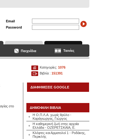
Email
Password
Ταινίες
Παιχνίδια
Κατηγορίες:
1076
Βιβλία :
151391
ς
ΔΙΑΦΗΜΙΣΕΙΣ GOOGLE
αγίας στο
ΔΗΜΟΦΙΛΗ ΒΙΒΛΙΑ
Η Ο.Π.Λ.Α. χωρίς θρύλο -
+
Καράγιωργας, Γιώργος
Η καθημερινή ζωή στην αρχαία
+
Ελλάδα - ΟΖΕΡΕΤΣΚΑΪΑ, Ε.
Κλέφτες και Αρματολοί 1 - Ροδάκης,
+
Περικλής