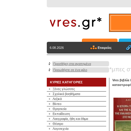
Εταιρείες
6.08.2026
Προσθήκη στα αγαπημένα
*μπες σ
Προωθήστε σε ένα φίλο
Vres βιβλία
ΚΥΡΙΕΣ ΚΑΤΗΓΟΡΙΕΣ
καταστροφή
+
Ξένες γλώσσες
+
Σχολικά βοηθήματα
+
Λεξικά
+
Βίντεο
+
Θρησκεία
+
Εκπαίδευση
+
Λαογραφία, ήθη και έθιμα
+
Θέατρο
+
Λογοτεχνία