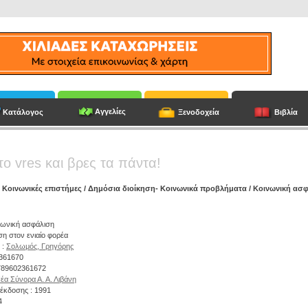
Αγγελίες
Κατάλογος
Ξενοδοχεία
Βιβλία
το vres και βρες τα πάντα!
/
Κοινωνικές επιστήμες
/
Δημόσια διοίκηση- Κοινωνικά προβλήματα
/ Κοινωνική ασ
ινωνική ασφάλιση
ση στον ενιαίο φορέα
 :
Σολωμός, Γρηγόρης
2361670
9789602361672
έα Σύνορα Α. Α. Λιβάνη
έκδοσης : 1991
4