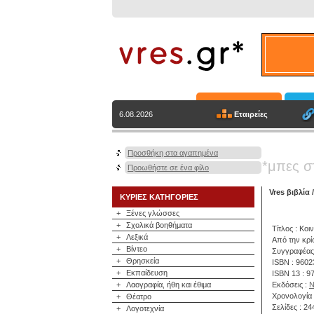
Εταιρείες
6.08.2026
Προσθήκη στα αγαπημένα
*μπες σ
Προωθήστε σε ένα φίλο
Vres βιβλία
ΚΥΡΙΕΣ ΚΑΤΗΓΟΡΙΕΣ
+
Ξένες γλώσσες
+
Σχολικά βοηθήματα
Τίτλος : Κο
+
Λεξικά
Από την κρί
+
Βίντεο
Συγγραφέας
+
Θρησκεία
ISBN : 960
+
Εκπαίδευση
ISBN 13 : 
+
Λαογραφία, ήθη και έθιμα
Εκδόσεις :
Ν
Χρονολογία 
+
Θέατρο
Σελίδες : 24
+
Λογοτεχνία