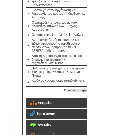
+
εργαζομένων - Δημητρίου,
Κωνσταντίνος
Εισαγωγή στην οργάνωση και
+
λειτουργία του κράτους - Καρβούνης,
Αντώνης
Θεμελιώδεις υποχρεώσεις των
+
δημοσίων υπαλλήλων - Τάχος,
Αναστάσιος
+
Οι σταυροφορίες - Νικόλ, Ντόναλντ
Αναπτυξιακός νόμος 2601/98 και
ειδικό αφορολόγητο αποθεματικό
+
επενδύσεων άρθρου 22 του Ν.
1828/89 - Μίχος, Ιωάννης
Από τη δημόσια γραφειοκρατία στο
+
δημόσιο management -
Μιχαλόπουλος, Νίκος
Πολιτιστική δραστηριότητα και κρατική
+
πολιτική στην Ελλάδα - Κόνσολα,
Ντόρα
Κώδικας νομαρχιακής αυτοδιοίκησης
+
-
περισσότερα
Εταιρείες
Κατάλογος
Αγγελίες