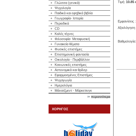
Τιμή:
10.85 
+
Γλώσσα (γενικά)
+
Ψυχολογία
+
Παιδικά και εφηβικά βιβλία
+
Γεωγραφία- Ιστορία
Εμφανίσεις :
+
Περιοδικά
Αξιολόγηση 
+
CD
+
Καλές τέχνες
+
Φιλοσοφία- Μεταφυσική
Βαθμολογία:
+
Γυναικεία θέματα
+
Φυσικές επιστήμες
+
Επιστημονική φαντασία
+
Οικολογία - Περιβάλλον
+
Κοινωνικές επιστήμες
+
Αστυνομικά και θρίλερ
+
Εφαρμοσμένες Επιστήμες
+
Ψυχαγωγία
+
Ημερολόγια
+
Μάνατζμεντ - Μάρκετινγκ
περισσότερα
ΧΟΡΗΓΟΣ