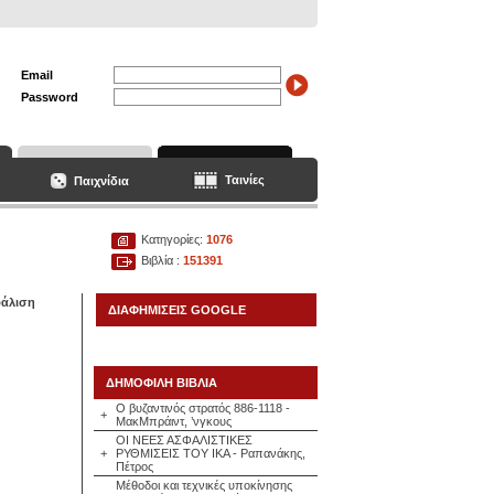
Email
Password
Ταινίες
Παιχνίδια
Κατηγορίες:
1076
Βιβλία :
151391
φάλιση
ΔΙΑΦΗΜΙΣΕΙΣ GOOGLE
ΔΗΜΟΦΙΛΗ ΒΙΒΛΙΑ
Ο βυζαντινός στρατός 886-1118 -
+
ΜακΜπράιντ, ’νγκους
ΟΙ ΝΕΕΣ ΑΣΦΑΛΙΣΤΙΚΕΣ
+
ΡΥΘΜΙΣΕΙΣ ΤΟΥ ΙΚΑ - Ραπανάκης,
Πέτρος
Μέθοδοι και τεχνικές υποκίνησης