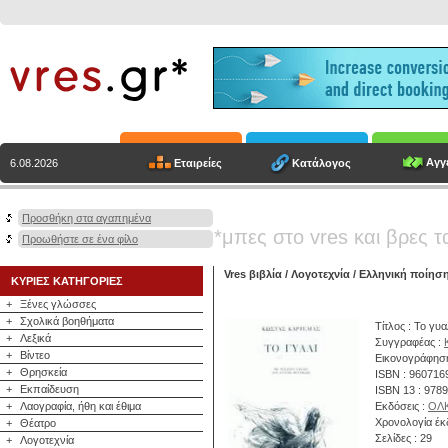
Αγγε
Εταιρείες
Κατάλογος
6.08.2026
Προσθήκη στα αγαπημένα
*μπες στο vres και βρες τ
Προωθήστε σε ένα φίλο
Vres βιβλία
/
Λογοτεχνία
/
Ελληνική ποίησ
ΚΥΡΙΕΣ ΚΑΤΗΓΟΡΙΕΣ
+
Ξένες γλώσσες
+
Σχολικά βοηθήματα
Τίτλος : Το γυα
+
Λεξικά
Συγγραφέας :
+
Βίντεο
Εικονογράφηση
+
Θρησκεία
ISBN : 960716
+
Εκπαίδευση
ISBN 13 : 978
+
Λαογραφία, ήθη και έθιμα
Εκδόσεις :
ΟΛ
Χρονολογία έκ
+
Θέατρο
Σελίδες : 29
+
Λογοτεχνία