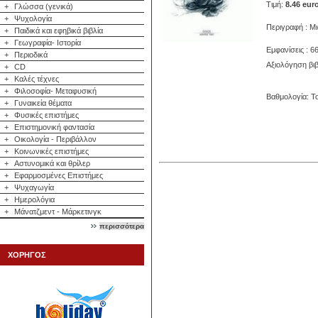
Τιμή:
8.46 eur
+
Γλώσσα (γενικά)
+
Ψυχολογία
Περιγραφή : Μι
+
Παιδικά και εφηβικά βιβλία
+
Γεωγραφία- Ιστορία
Εμφανίσεις : 6
+
Περιοδικά
Αξιολόγηση βιβ
+
CD
+
Καλές τέχνες
+
Φιλοσοφία- Μεταφυσική
Βαθμολογία: Το
+
Γυναικεία θέματα
+
Φυσικές επιστήμες
+
Επιστημονική φαντασία
+
Οικολογία - Περιβάλλον
+
Κοινωνικές επιστήμες
+
Αστυνομικά και θρίλερ
+
Εφαρμοσμένες Επιστήμες
+
Ψυχαγωγία
+
Ημερολόγια
+
Μάνατζμεντ - Μάρκετινγκ
περισσότερα
ΧΟΡΗΓΟΣ