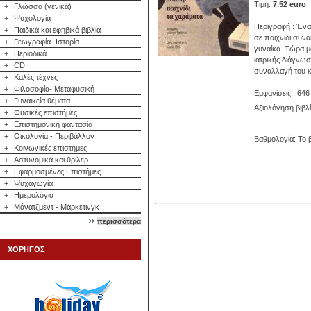
Τιμή:
7.52 euro
+
Γλώσσα (γενικά)
+
Ψυχολογία
Περιγραφή : Ένα
+
Παιδικά και εφηβικά βιβλία
σε παιχνίδι συνα
+
Γεωγραφία- Ιστορία
γυναίκα. Τώρα μ
+
Περιοδικά
ιατρικής διάγνω
+
CD
συναλλαγή του κ
+
Καλές τέχνες
+
Φιλοσοφία- Μεταφυσική
Εμφανίσεις : 646
+
Γυναικεία θέματα
Αξιολόγηση βιβλ
+
Φυσικές επιστήμες
+
Επιστημονική φαντασία
+
Οικολογία - Περιβάλλον
Βαθμολογία: Το β
+
Κοινωνικές επιστήμες
+
Αστυνομικά και θρίλερ
+
Εφαρμοσμένες Επιστήμες
+
Ψυχαγωγία
+
Ημερολόγια
+
Μάνατζμεντ - Μάρκετινγκ
περισσότερα
ΧΟΡΗΓΟΣ