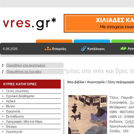
Αγγε
Εταιρείες
Κατάλογος
6.08.2026
Προσθήκη στα αγαπημένα
*μπες στο vres και βρες τ
Προωθήστε σε ένα φίλο
Vres βιβλία
/
Λογοτεχνία
/
Ξένη πεζογραφί
ΚΥΡΙΕΣ ΚΑΤΗΓΟΡΙΕΣ
+
Ξένες γλώσσες
+
Σχολικά βοηθήματα
Τίτλος : Παιχνίδι
+
Λεξικά
Συγγραφέας :
Σν
+
Βίντεο
Μετάφραση : Δεπ
+
Θρησκεία
ISBN : 9607169
+
Εκπαίδευση
ISBN 13 : 9789
+
Λαογραφία, ήθη και έθιμα
Εκδόσεις :
ΟΛΚ
Χρονολογία έκδο
+
Θέατρο
Σελίδες : 150
+
Λογοτεχνία