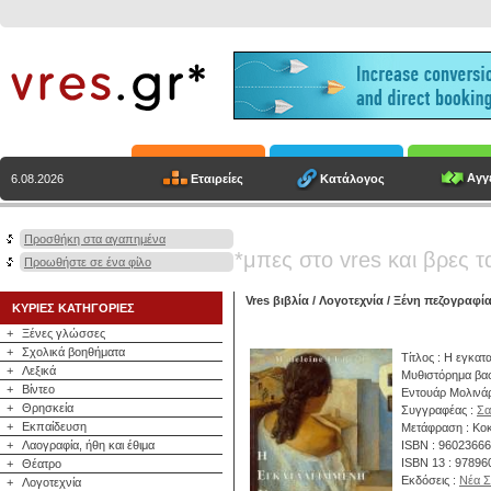
Αγγε
Εταιρείες
Κατάλογος
6.08.2026
Προσθήκη στα αγαπημένα
*μπες στο vres και βρες τ
Προωθήστε σε ένα φίλο
Vres βιβλία
/
Λογοτεχνία
/
Ξένη πεζογραφί
ΚΥΡΙΕΣ ΚΑΤΗΓΟΡΙΕΣ
+
Ξένες γλώσσες
+
Σχολικά βοηθήματα
Τίτλος : Η εγκατ
+
Λεξικά
Μυθιστόρημα βασ
+
Βίντεο
Εντουάρ Μολινά
+
Θρησκεία
Συγγραφέας :
Σα
+
Εκπαίδευση
Μετάφραση : Κοκ
+
Λαογραφία, ήθη και έθιμα
ISBN : 9602366
ISBN 13 : 9789
+
Θέατρο
Εκδόσεις :
Νέα Σ
+
Λογοτεχνία