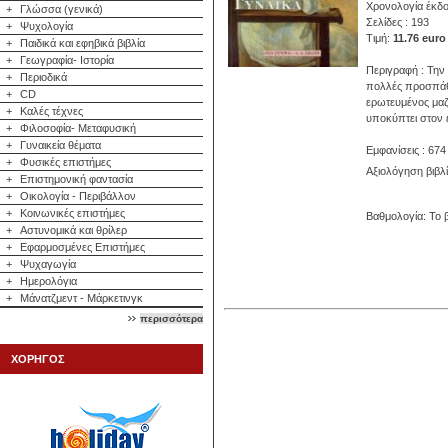
Χρονολογία έκδο
+
Γλώσσα (γενικά)
Σελίδες : 193
+
Ψυχολογία
Τιμή:
11.76 euro
+
Παιδικά και εφηβικά βιβλία
+
Γεωγραφία- Ιστορία
Περιγραφή : Την 
+
Περιοδικά
πολλές προσπάθει
+
CD
ερωτευμένος μαζί
+
Καλές τέχνες
υποκύπτει στον έ
+
Φιλοσοφία- Μεταφυσική
+
Γυναικεία θέματα
Εμφανίσεις : 674
+
Φυσικές επιστήμες
Αξιολόγηση βιβλ
+
Επιστημονική φαντασία
+
Οικολογία - Περιβάλλον
+
Κοινωνικές επιστήμες
Βαθμολογία: Το β
+
Αστυνομικά και θρίλερ
+
Εφαρμοσμένες Επιστήμες
+
Ψυχαγωγία
+
Ημερολόγια
+
Μάνατζμεντ - Μάρκετινγκ
περισσότερα
ΧΟΡΗΓΟΣ