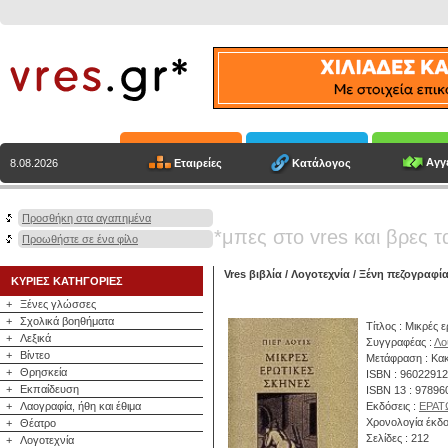
Αγγε
Εταιρείες
Κατάλογος
8.08.2026
Προσθήκη στα αγαπημένα
*μπες στο vres και βρες τ
Προωθήστε σε ένα φίλο
Vres βιβλία
/
Λογοτεχνία
/
Ξένη πεζογραφί
ΚΥΡΙΕΣ ΚΑΤΗΓΟΡΙΕΣ
+
Ξένες γλώσσες
+
Σχολικά βοηθήματα
Τίτλος : Μικρές 
+
Λεξικά
Συγγραφέας :
Λο
+
Βίντεο
Μετάφραση : Κακ
+
Θρησκεία
ISBN : 9602291
+
Εκπαίδευση
ISBN 13 : 9789
+
Λαογραφία, ήθη και έθιμα
Εκδόσεις :
ΕΡΑΤ
Χρονολογία έκδο
+
Θέατρο
Σελίδες : 212
+
Λογοτεχνία