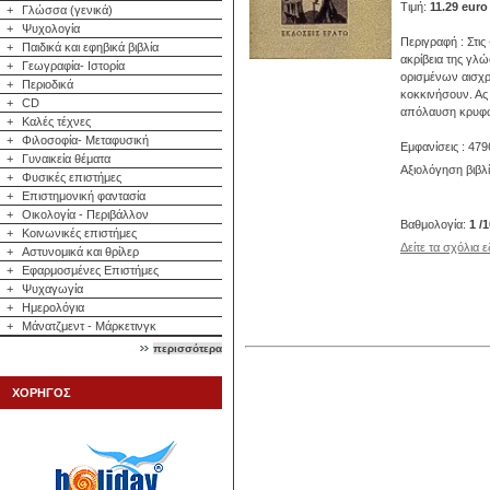
Τιμή:
11.29 euro
+
Γλώσσα (γενικά)
+
Ψυχολογία
Περιγραφή : Στι
+
Παιδικά και εφηβικά βιβλία
ακρίβεια της γλ
+
Γεωγραφία- Ιστορία
ορισμένων αισχρ
+
Περιοδικά
κοκκινήσουν. Ας
+
CD
απόλαυση κρυφώ
+
Καλές τέχνες
+
Φιλοσοφία- Μεταφυσική
Εμφανίσεις : 479
+
Γυναικεία θέματα
Αξιολόγηση βιβλ
+
Φυσικές επιστήμες
+
Επιστημονική φαντασία
+
Οικολογία - Περιβάλλον
Βαθμολογία:
1 /
+
Κοινωνικές επιστήμες
Δείτε τα σχόλια 
+
Αστυνομικά και θρίλερ
+
Εφαρμοσμένες Επιστήμες
+
Ψυχαγωγία
+
Ημερολόγια
+
Μάνατζμεντ - Μάρκετινγκ
περισσότερα
ΧΟΡΗΓΟΣ