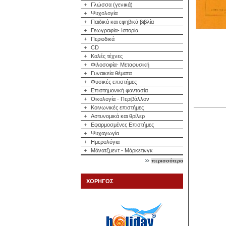
+
Γλώσσα (γενικά)
+
Ψυχολογία
+
Παιδικά και εφηβικά βιβλία
+
Γεωγραφία- Ιστορία
+
Περιοδικά
+
CD
+
Καλές τέχνες
+
Φιλοσοφία- Μεταφυσική
+
Γυναικεία θέματα
+
Φυσικές επιστήμες
+
Επιστημονική φαντασία
+
Οικολογία - Περιβάλλον
+
Κοινωνικές επιστήμες
+
Αστυνομικά και θρίλερ
+
Εφαρμοσμένες Επιστήμες
+
Ψυχαγωγία
+
Ημερολόγια
+
Μάνατζμεντ - Μάρκετινγκ
περισσότερα
ΧΟΡΗΓΟΣ