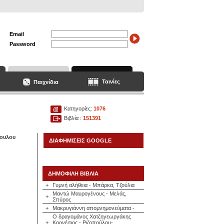
Email
Password
Ταινίες
Παιχνίδια
Κατηγορίες:
1076
Βιβλία :
151391
ουλου
ΔΙΑΦΗΜΙΣΕΙΣ GOOGLE
ΔΗΜΟΦΙΛΗ ΒΙΒΛΙΑ
+
Γυμνή αλήθεια - Μπάρκα, Τζούλια
Μαντώ Μαυρογένους - Μελάς,
+
Σπύρος
+
Μακρυγιάννη απομνημονεύματα -
Ο δραγομάνος Χατζηγεωργάκης
+
Κορνέσιος - Ριζοπούλου-