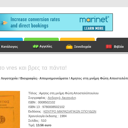
Αγγελίες
Κατάλογος
Ξενοδοχεία
Βιβλία
το vres και βρες τα πάντα!
/
Λογοτεχνία
/
Βιογραφίες- Απομνημονεύματα
/ Αμητος στη μνήμη Φώτη Αποστολόπ
Τίτλος : Αμητος στη μνήμη Φώτη Αποστολόπουλου
Συγγραφέας :
Ασδραχά, Αικατερίνη
ISBN : 0008502102
ISBN 13 : 9780008502102
Εκδόσεις :
ΚΕΝΤΡΟ ΜΙΚΡΑΣΙΑΤΙΚΩΝ ΣΠΟΥΔΩΝ
Χρονολογία έκδοσης : 1984
Σελίδες : 510
Τιμή:
13.56 euro