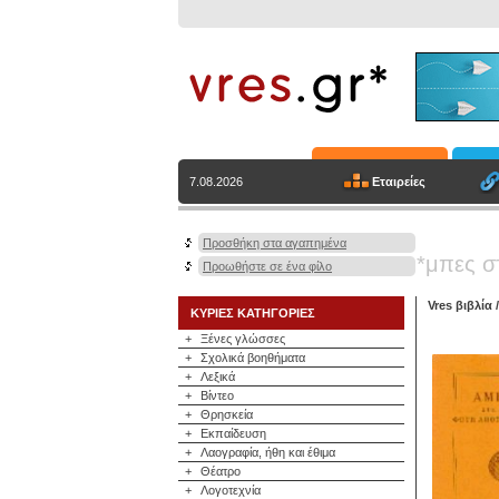
Εταιρείες
7.08.2026
Προσθήκη στα αγαπημένα
*μπες σ
Προωθήστε σε ένα φίλο
Vres βιβλία
ΚΥΡΙΕΣ ΚΑΤΗΓΟΡΙΕΣ
+
Ξένες γλώσσες
+
Σχολικά βοηθήματα
+
Λεξικά
+
Βίντεο
+
Θρησκεία
+
Εκπαίδευση
+
Λαογραφία, ήθη και έθιμα
+
Θέατρο
+
Λογοτεχνία