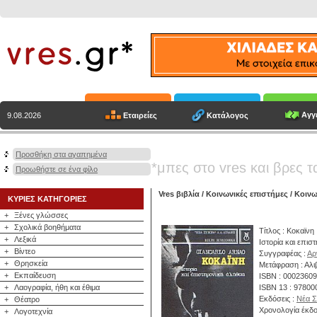
Αγγε
Εταιρείες
Κατάλογος
9.08.2026
Προσθήκη στα αγαπημένα
*μπες στο vres και βρες τ
Προωθήστε σε ένα φίλο
Vres βιβλία
/
Κοινωνικές επιστήμες
/
Κοινω
ΚΥΡΙΕΣ ΚΑΤΗΓΟΡΙΕΣ
+
Ξένες γλώσσες
+
Σχολικά βοηθήματα
Τίτλος : Κοκαϊνη
+
Λεξικά
Ιστορία και επισ
+
Βίντεο
Συγγραφέας :
Αρ
+
Θρησκεία
Μετάφραση : Αλιβ
+
Εκπαίδευση
ISBN : 0002360
+
Λαογραφία, ήθη και έθιμα
ISBN 13 : 9780
Εκδόσεις :
Νέα Σ
+
Θέατρο
Χρονολογία έκδο
+
Λογοτεχνία