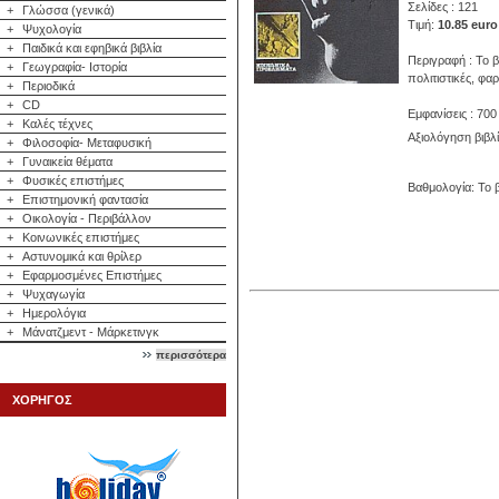
Σελίδες : 121
+
Γλώσσα (γενικά)
Τιμή:
10.85 euro
+
Ψυχολογία
+
Παιδικά και εφηβικά βιβλία
Περιγραφή : Το β
+
Γεωγραφία- Ιστορία
πολιτιστικές, φα
+
Περιοδικά
+
CD
Εμφανίσεις : 700
+
Καλές τέχνες
Αξιολόγηση βιβλ
+
Φιλοσοφία- Μεταφυσική
+
Γυναικεία θέματα
+
Φυσικές επιστήμες
Βαθμολογία: Το β
+
Επιστημονική φαντασία
+
Οικολογία - Περιβάλλον
+
Κοινωνικές επιστήμες
+
Αστυνομικά και θρίλερ
+
Εφαρμοσμένες Επιστήμες
+
Ψυχαγωγία
+
Ημερολόγια
+
Μάνατζμεντ - Μάρκετινγκ
περισσότερα
ΧΟΡΗΓΟΣ