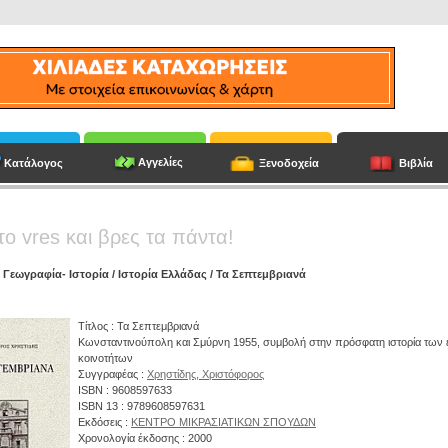
Αγγελίες
Κατάλογος
Ξενοδοχεία
Βιβλία
το vres και βρες τα πάντα!
/
Γεωγραφία- Ιστορία
/
Ιστορία Ελλάδας
/ Τα Σεπτεμβριανά
Τίτλος : Τα Σεπτεμβριανά
Κωνσταντινούπολη και Σμύρνη 1955, συμβολή στην πρόσφατη ιστορία των
κοινοτήτων
Συγγραφέας :
Χρηστίδης, Χριστόφορος
ISBN : 9608597633
ISBN 13 : 9789608597631
Εκδόσεις :
ΚΕΝΤΡΟ ΜΙΚΡΑΣΙΑΤΙΚΩΝ ΣΠΟΥΔΩΝ
Χρονολογία έκδοσης : 2000