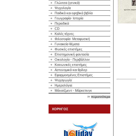
+
Γλώσσα (γενικά)
+
Ψυχολογία
+
Παιδικά και εφηβικά βιβλία
+
Γεωγραφία- Ιστορία
+
Περιοδικά
+
CD
+
Καλές τέχνες
+
Φιλοσοφία- Μεταφυσική
+
Γυναικεία θέματα
+
Φυσικές επιστήμες
+
Επιστημονική φαντασία
+
Οικολογία - Περιβάλλον
+
Κοινωνικές επιστήμες
+
Αστυνομικά και θρίλερ
+
Εφαρμοσμένες Επιστήμες
+
Ψυχαγωγία
+
Ημερολόγια
+
Μάνατζμεντ - Μάρκετινγκ
περισσότερα
ΧΟΡΗΓΟΣ