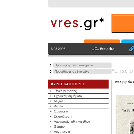
Εταιρείες
6.08.2026
Προσθήκη στα αγαπημένα
*μπες σ
Προωθήστε σε ένα φίλο
Vres βιβλία
ΚΥΡΙΕΣ ΚΑΤΗΓΟΡΙΕΣ
+
Ξένες γλώσσες
+
Σχολικά βοηθήματα
+
Λεξικά
+
Βίντεο
+
Θρησκεία
+
Εκπαίδευση
+
Λαογραφία, ήθη και έθιμα
+
Θέατρο
+
Λογοτεχνία