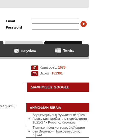
Email
Password
Ταινίες
Παιχνίδια
Κατηγορίες:
1076
Βιβλία :
151391
ΔΙΑΦΗΜΙΣΕΙΣ GOOGLE
 ελληνικών
ΔΗΜΟΦΙΛΗ ΒΙΒΛΙΑ
Λησμονημένοι ή άγνωστοι αληθινοί
+
ήρωες και ηρωίδες της επανάστασης
1821-27 - Κάσσης, Κυριάκος
Τιμητικοί τίτλοι και ενεργά αξιώματα
+
στο Βυζάντιο - Πλακογιαννάκης,
Κίμων