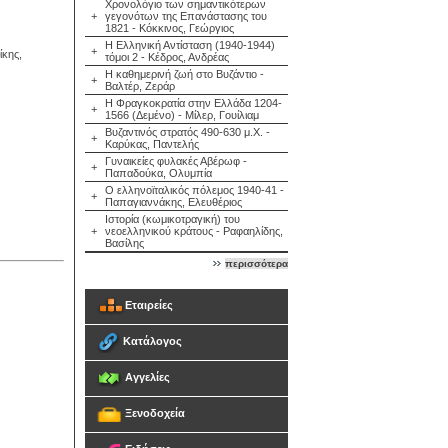
Χρονολόγιο των σημαντικότερων
+
γεγονότων της Επανάστασης του
1821 - Κόκκινος, Γεώργιος
Η Ελληνική Αντίσταση (1940-1944)
+
κης,
τόμοι 2 - Κέδρος, Ανδρέας
Η καθημερινή ζωή στο Βυζάντιο -
+
Βαλτέρ, Ζεράρ
Η Φραγκοκρατία στην Ελλάδα 1204-
+
1566 (Δεμένο) - Μίλερ, Γουίλιαμ
Βυζαντινός στρατός 490-630 μ.Χ. -
+
Καρύκας, Παντελής
Γυναικείες φυλακές Αβέρωφ -
+
Παπαδούκα, Ολυμπία
Ο ελληνοϊταλικός πόλεμος 1940-41 -
+
Παπαγιαννάκης, Ελευθέριος
Ιστορία (κωμικοτραγική) του
+
νεοελληνικού κράτους - Ραφαηλίδης,
Βασίλης
περισσότερα
Εταιρείες
Κατάλογος
Αγγελίες
Ξενοδοχεία